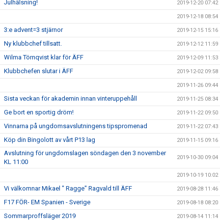
Julhälsning!
2019-12-20 07:42
2019-12-18 08:54
3:e advent=3 stjärnor
2019-12-15 15:16
Ny klubbchef tillsatt.
2019-12-12 11:59
Wilma Törnqvist klar för ÄFF
2019-12-09 11:53
Klubbchefen slutar i ÄFF
2019-12-02 09:58
2019-11-26 09:44
Sista veckan för akademin innan vinteruppehåll
2019-11-25 08:34
Ge bort en sportig dröm!
2019-11-22 09:50
Vinnarna på ungdomsavslutningens tipspromenad
2019-11-22 07:43
Köp din Bingolott av vårt P13 lag
2019-11-15 09:16
Avslutning för ungdomslagen söndagen den 3 november
2019-10-30 09:04
KL 11:00
2019-10-19 10:02
Vi välkomnar Mikael " Ragge" Ragvald till ÄFF
2019-08-28 11:46
F17 FÖR- EM Spanien - Sverige
2019-08-18 08:20
Sommarproffsläger 2019
2019-08-14 11:14