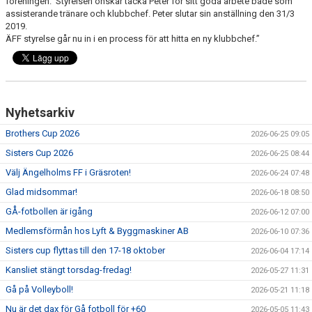
föreningen. Styrelsen önskar tacka Peter för sitt goda arbete både som
assisterande tränare och klubbchef. Peter slutar sin anställning den 31/3
MEDLEMS OCH TRÄNINGSAVGIFTER
2019.
ÄFF styrelse går nu in i en process för att hitta en ny klubbchef.”
Nyhetsarkiv
Brothers Cup 2026
2026-06-25 09:05
Sisters Cup 2026
2026-06-25 08:44
Välj Ängelholms FF i Gräsroten!
2026-06-24 07:48
Glad midsommar!
2026-06-18 08:50
GÅ-fotbollen är igång
2026-06-12 07:00
Medlemsförmån hos Lyft & Byggmaskiner AB
2026-06-10 07:36
Sisters cup flyttas till den 17-18 oktober
2026-06-04 17:14
Kansliet stängt torsdag-fredag!
2026-05-27 11:31
Gå på Volleyboll!
2026-05-21 11:18
Nu är det dax för Gå fotboll för +60
2026-05-05 11:43