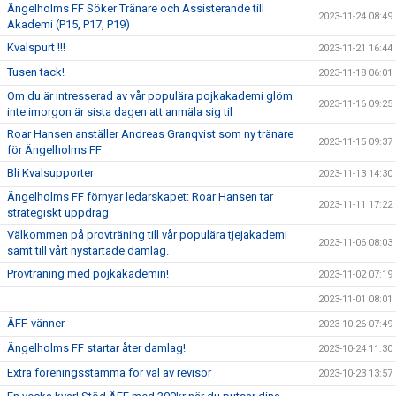
Ängelholms FF Söker Tränare och Assisterande till
2023-11-24 08:49
Akademi (P15, P17, P19)
Kvalspurt !!!
2023-11-21 16:44
Tusen tack!
2023-11-18 06:01
Om du är intresserad av vår populära pojkakademi glöm
2023-11-16 09:25
inte imorgon är sista dagen att anmäla sig til
Roar Hansen anställer Andreas Granqvist som ny tränare
2023-11-15 09:37
för Ängelholms FF
Bli Kvalsupporter
2023-11-13 14:30
Ängelholms FF förnyar ledarskapet: Roar Hansen tar
2023-11-11 17:22
strategiskt uppdrag
Välkommen på provträning till vår populära tjejakademi
2023-11-06 08:03
samt till vårt nystartade damlag.
Provträning med pojkakademin!
2023-11-02 07:19
2023-11-01 08:01
ÄFF-vänner
2023-10-26 07:49
Ängelholms FF startar åter damlag!
2023-10-24 11:30
Extra föreningsstämma för val av revisor
2023-10-23 13:57