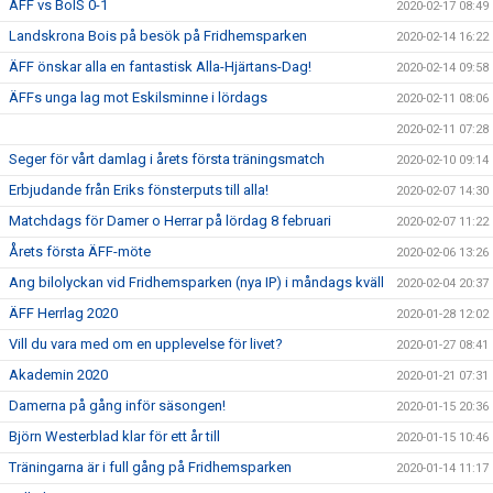
ÄFF vs BoIS 0-1
2020-02-17 08:49
Landskrona Bois på besök på Fridhemsparken
2020-02-14 16:22
ÄFF önskar alla en fantastisk Alla-Hjärtans-Dag!
2020-02-14 09:58
ÄFFs unga lag mot Eskilsminne i lördags
2020-02-11 08:06
2020-02-11 07:28
Seger för vårt damlag i årets första träningsmatch
2020-02-10 09:14
Erbjudande från Eriks fönsterputs till alla!
2020-02-07 14:30
Matchdags för Damer o Herrar på lördag 8 februari
2020-02-07 11:22
Årets första ÄFF-möte
2020-02-06 13:26
Ang bilolyckan vid Fridhemsparken (nya IP) i måndags kväll
2020-02-04 20:37
ÄFF Herrlag 2020
2020-01-28 12:02
Vill du vara med om en upplevelse för livet?
2020-01-27 08:41
Akademin 2020
2020-01-21 07:31
Damerna på gång inför säsongen!
2020-01-15 20:36
Björn Westerblad klar för ett år till
2020-01-15 10:46
Träningarna är i full gång på Fridhemsparken
2020-01-14 11:17