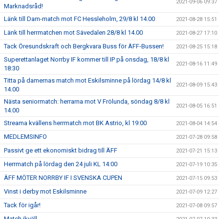
2021-09-06 09:37
Marknadsråd!
Länk till Dam-match mot FC Hessleholm, 29/8 kl 14.00
2021-08-28 15:51
Länk till herrmatchen mot Sävedalen 28/8 kl 14.00
2021-08-27 17:10
Tack Öresundskraft och Bergkvara Buss för ÄFF-Bussen!
2021-08-25 15:18
Superettanlaget Norrby IF kommer till IP på onsdag, 18/8 kl
2021-08-16 11:49
18:30
Titta på damernas match mot Eskilsminne på lördag 14/8 kl
2021-08-09 15:43
14.00
Nästa seniormatch: herrarna mot V Frölunda, söndag 8/8 kl
2021-08-05 16:51
14.00
Streama kvällens herrmatch mot BK Astrio, kl 19:00
2021-08-04 14:54
MEDLEMSINFO
2021-07-28 09:58
Passivt ge ett ekonomiskt bidrag till ÄFF
2021-07-21 15:13
Herrmatch på lördag den 24 juli KL 14:00
2021-07-19 10:35
ÄFF MÖTER NORRBY IF I SVENSKA CUPEN
2021-07-15 09:53
Vinst i derby mot Eskilsminne
2021-07-09 12:27
Tack för igår!
2021-07-08 09:57
Match ikväll