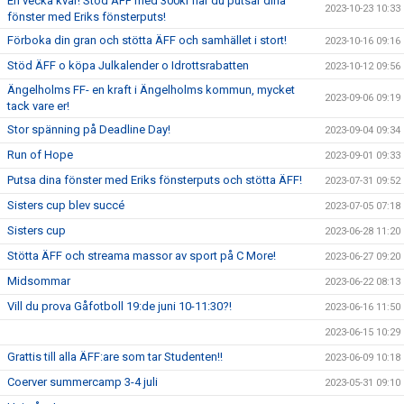
En vecka kvar! Stöd ÄFF med 300kr när du putsar dina
2023-10-23 10:33
fönster med Eriks fönsterputs!
Förboka din gran och stötta ÄFF och samhället i stort!
2023-10-16 09:16
Stöd ÄFF o köpa Julkalender o Idrottsrabatten
2023-10-12 09:56
Ängelholms FF- en kraft i Ängelholms kommun, mycket
2023-09-06 09:19
tack vare er!
Stor spänning på Deadline Day!
2023-09-04 09:34
Run of Hope
2023-09-01 09:33
Putsa dina fönster med Eriks fönsterputs och stötta ÄFF!
2023-07-31 09:52
Sisters cup blev succé
2023-07-05 07:18
Sisters cup
2023-06-28 11:20
Stötta ÄFF och streama massor av sport på C More!
2023-06-27 09:20
Midsommar
2023-06-22 08:13
Vill du prova Gåfotboll 19:de juni 10-11:30?!
2023-06-16 11:50
2023-06-15 10:29
Grattis till alla ÄFF:are som tar Studenten!!
2023-06-09 10:18
Coerver summercamp 3-4 juli
2023-05-31 09:10