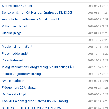
Sisters cup 27-28 juni
2026-04-23 09:18
Seriepremiär för vårt Herrlag, långfredag KL 13:00!
2026-03-31 11:24
Årsmöte för medlemmar i Ängelholms FF
2026-02-23 10:31
Vi Behöver bli fler!
2026-02-18 09:27
Utförsäljning!
2026-01-29 09:25
2025-12-15 09:23
Medlemsinformation!
2025-12-12 11:56
Pressmeddelande!
2025-12-11 13:29
Press Release !
2025-12-03 15:27
Viktig information: Fotografering & publicering i ÄFF
2025-10-14 07:16
Inställd ungdomsavslutning!
2025-10-02 09:18
Nytt samarbete!
2025-09-03 10:21
Flügger färg 20% rabatt!
2025-08-26 11:25
Din Verkstad Syd.
2025-08-26 10:22
Tack ALLA som gjorde Sisters Cup 2025 möjlig!
2025-06-30 14:25
SISTERS FOOTBALL CUP 28-29:e juni 2025
2025-06-24 12:24