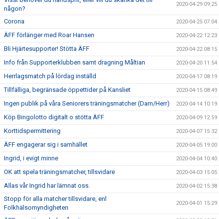
2020-04-29 09:25
någon?
Corona
2020-04-25 07:04
ÄFF förlänger med Roar Hansen
2020-04-22 12:23
Bli Hjärtesupporter! Stötta ÄFF
2020-04-22 08:15
Info från Supporterklubben samt dragning Måltian
2020-04-20 11:54
Herrlagsmatch på lördag inställd
2020-04-17 08:19
Tillfälliga, begränsade öppettider på Kansliet
2020-04-15 08:49
Ingen publik på våra Seniorers träningsmatcher (Dam/Herr)
2020-04-14 10:19
Köp Bingolotto digitalt o stötta ÄFF
2020-04-09 12:59
Korttidspermittering
2020-04-07 15:32
ÄFF engagerar sig i samhället
2020-04-05 19:00
Ingrid, i evigt minne
2020-04-04 10:40
OK att spela träningsmatcher, tillsvidare
2020-04-03 15:05
Allas vår Ingrid har lämnat oss.
2020-04-02 15:38
Stopp för alla matcher tillsvidare, enl
2020-04-01 15:29
Folkhälsomyndigheten