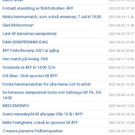
2021-07-07 10:33
Fortsatt utveckling av flickfotbollen i ÄFF
2021-07-05 07:18
Nästa hemmamatch, som också streamas, 7 Juli kl 19:00
2021-06-29 11:36
Glad Midsommar!
2021-06-25 11:48
Länk till damernas seriepremiär.
2021-06-22 19:17
DAM SERIEPREMIÄR IDAG
2021-06-22 07:08
ÄFF Fotbollscamp 2021 är igång
2021-06-20 20:36
Herr match på lördag 19/6
2021-06-17 10:35
Torslanda vs ÄFF kl 14:00 12/6
2021-06-12 13:43
ICA Maxi - Stolt sponsor till ÄFF!
2021-06-07 19:04
Första hemmamatchen för våra Herrar och fri entré!
2021-06-07 10:24
Se herrarnas seriepremiär borta mot Varbergs GIF FK, 5/6
2021-06-04 16:10
14.00
MEDLEMSINFO
2021-06-03 11:03
Gratis mensskydd till alla tjejer från 13 år i ÄFF!
2021-06-02 18:14
Melin Fastigheter, också en sponsor till ÄFF
2021-05-31 16:08
7-manna planerna Fridhemsparken
2021-05-28 15:59