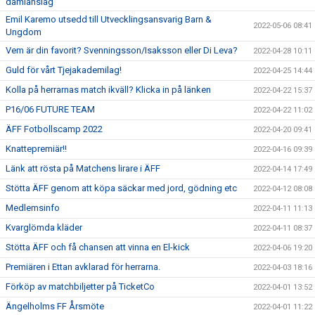
damlanslag
Emil Karemo utsedd till Utvecklingsansvarig Barn &
2022-05-06 08:41
Ungdom
Vem är din favorit? Svenningsson/Isaksson eller Di Leva?
2022-04-28 10:11
Guld för vårt Tjejakademilag!
2022-04-25 14:44
Kolla på herrarnas match ikväll? Klicka in på länken
2022-04-22 15:37
P16/06 FUTURE TEAM
2022-04-22 11:02
ÄFF Fotbollscamp 2022
2022-04-20 09:41
Knattepremiär!!
2022-04-16 09:39
Länk att rösta på Matchens lirare i ÄFF
2022-04-14 17:49
Stötta ÄFF genom att köpa säckar med jord, gödning etc
2022-04-12 08:08
Medlemsinfo
2022-04-11 11:13
Kvarglömda kläder
2022-04-11 08:37
Stötta ÄFF och få chansen att vinna en El-kick
2022-04-06 19:20
Premiären i Ettan avklarad för herrarna.
2022-04-03 18:16
Förköp av matchbiljetter på TicketCo
2022-04-01 13:52
Ängelholms FF Årsmöte
2022-04-01 11:22