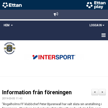
HEM
LOGGA IN
STARTSIDA
NYHETER
ANMÄLAN/REGISTRERING
POLICYS
FÖRKÖP BILJETTER
Information från föreningen
<
>
LÄNKAR
2019-03-05 11:43
”Ängelholms FF klubbchef Peter Bjurenwall har valt sluta sin anställning i