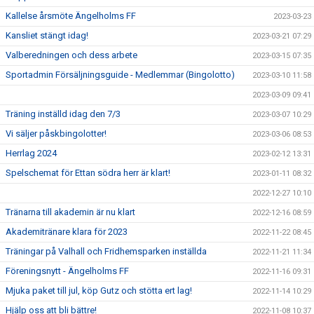
Kallelse årsmöte Ängelholms FF
2023-03-23
Kansliet stängt idag!
2023-03-21 07:29
Valberedningen och dess arbete
2023-03-15 07:35
Sportadmin Försäljningsguide - Medlemmar (Bingolotto)
2023-03-10 11:58
2023-03-09 09:41
Träning inställd idag den 7/3
2023-03-07 10:29
Vi säljer påskbingolotter!
2023-03-06 08:53
Herrlag 2024
2023-02-12 13:31
Spelschemat för Ettan södra herr är klart!
2023-01-11 08:32
2022-12-27 10:10
Tränarna till akademin är nu klart
2022-12-16 08:59
Akademitränare klara för 2023
2022-11-22 08:45
Träningar på Valhall och Fridhemsparken inställda
2022-11-21 11:34
Föreningsnytt - Ängelholms FF
2022-11-16 09:31
Mjuka paket till jul, köp Gutz och stötta ert lag!
2022-11-14 10:29
Hjälp oss att bli bättre!
2022-11-08 10:37