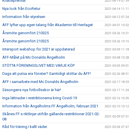
Knattepremiär
2021-04-19 07:39
Nya lock från EcoRetur
2021-04-14 11:11
Information från styrelsen
2021-04-12 07:24
ÄFF lyfter upp egen talang från Akademin till Herrlaget
2021-04-01 10:02
Årsmöte genomfört 210325
2021-03-26 10:21
Årsmöte genomfört 210325
2021-03-26 10:15
Intersport webshop för 2021 är uppdaterad
2021-03-09 11:18
ÄFF-Målet på Mc Donalds Ängelholm
2021-03-08 10:28
STÖTTA FÖRENINGSLIVET MED VARJE KÖP
2021-03-05 09:01
Dags att putsa era fönster? Samtidigt stöttar du ÄFF!
2021-02-26 08:51
ÄFF i samarbete med Mc Donalds Ängelholm
2021-02-17 18:59
Säsongens nya fotbollsskor är här!
2021-02-17 11:24
Inga lättnader i restriktionerna kring Covid-19
2021-02-16 10:35
Information från Ängelholms FF Ängelholm, februari 2021
2021-02-10 10:12
Skånes FF:s riktlinjer utifrån gällande restriktioner 2021-02-
2021-02-09 07:51
08
Råd för träning i kallt väder.
2021-02-04 07:47