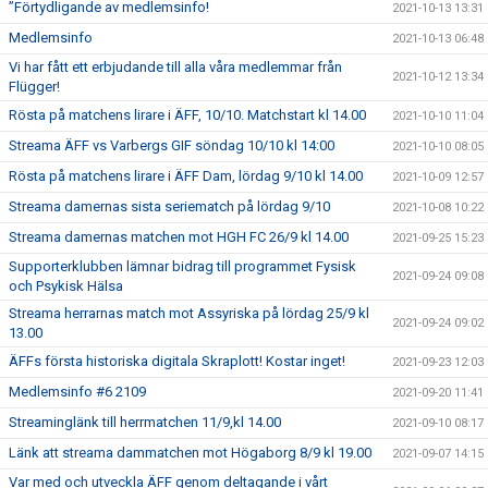
”Förtydligande av medlemsinfo!
2021-10-13 13:31
Medlemsinfo
2021-10-13 06:48
Vi har fått ett erbjudande till alla våra medlemmar från
2021-10-12 13:34
Flügger!
Rösta på matchens lirare i ÄFF, 10/10. Matchstart kl 14.00
2021-10-10 11:04
Streama ÄFF vs Varbergs GIF söndag 10/10 kl 14:00
2021-10-10 08:05
Rösta på matchens lirare i ÄFF Dam, lördag 9/10 kl 14.00
2021-10-09 12:57
Streama damernas sista seriematch på lördag 9/10
2021-10-08 10:22
Streama damernas matchen mot HGH FC 26/9 kl 14.00
2021-09-25 15:23
Supporterklubben lämnar bidrag till programmet Fysisk
2021-09-24 09:08
och Psykisk Hälsa
Streama herrarnas match mot Assyriska på lördag 25/9 kl
2021-09-24 09:02
13.00
ÄFFs första historiska digitala Skraplott! Kostar inget!
2021-09-23 12:03
Medlemsinfo #6 2109
2021-09-20 11:41
Streaminglänk till herrmatchen 11/9,kl 14.00
2021-09-10 08:17
Länk att streama dammatchen mot Högaborg 8/9 kl 19.00
2021-09-07 14:15
Var med och utveckla ÄFF genom deltagande i vårt