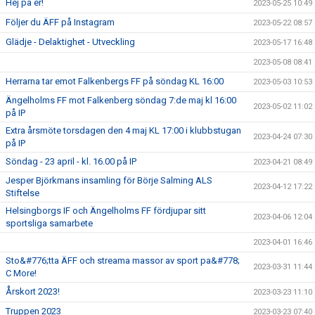
Hej på er!
2023-05-25 10:49
Följer du ÄFF på Instagram
2023-05-22 08:57
Glädje - Delaktighet - Utveckling
2023-05-17 16:48
2023-05-08 08:41
Herrarna tar emot Falkenbergs FF på söndag KL 16:00
2023-05-03 10:53
Ängelholms FF mot Falkenberg söndag 7:de maj kl 16:00
2023-05-02 11:02
på IP
Extra årsmöte torsdagen den 4 maj KL 17:00 i klubbstugan
2023-04-24 07:30
på IP
Söndag - 23 april - kl. 16.00 på IP
2023-04-21 08:49
Jesper Björkmans insamling för Börje Salming ALS
2023-04-12 17:22
Stiftelse
Helsingborgs IF och Ängelholms FF fördjupar sitt
2023-04-06 12:04
sportsliga samarbete
2023-04-01 16:46
Sto&#776;tta ÄFF och streama massor av sport pa&#778;
2023-03-31 11:44
C More!
Årskort 2023!
2023-03-23 11:10
Truppen 2023
2023-03-23 07:40