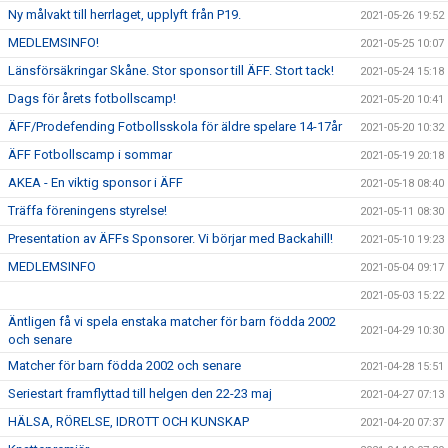
Ny målvakt till herrlaget, upplyft från P19.
2021-05-26 19:52
MEDLEMSINFO!
2021-05-25 10:07
Länsförsäkringar Skåne. Stor sponsor till ÄFF. Stort tack!
2021-05-24 15:18
Dags för årets fotbollscamp!
2021-05-20 10:41
ÄFF/Prodefending Fotbollsskola för äldre spelare 14-17år
2021-05-20 10:32
ÄFF Fotbollscamp i sommar
2021-05-19 20:18
AKEA - En viktig sponsor i ÄFF
2021-05-18 08:40
Träffa föreningens styrelse!
2021-05-11 08:30
Presentation av ÄFFs Sponsorer. Vi börjar med Backahill!
2021-05-10 19:23
MEDLEMSINFO
2021-05-04 09:17
2021-05-03 15:22
Äntligen få vi spela enstaka matcher för barn födda 2002
2021-04-29 10:30
och senare
Matcher för barn födda 2002 och senare
2021-04-28 15:51
Seriestart framflyttad till helgen den 22-23 maj
2021-04-27 07:13
HÄLSA, RÖRELSE, IDROTT OCH KUNSKAP
2021-04-20 07:37