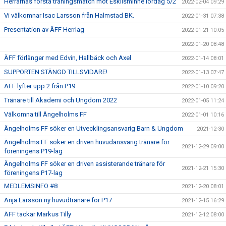
Herrarnas första träningsmatch mot Eskilsminne lördag 5/2
2022-02-04 09:29
Vi välkomnar Isac Larsson från Halmstad BK.
2022-01-31 07:38
Presentation av ÄFF Herrlag
2022-01-21 10:05
2022-01-20 08:48
ÄFF förlänger med Edvin, Hallbäck och Axel
2022-01-14 08:01
SUPPORTEN STÄNGD TILLSVIDARE!
2022-01-13 07:47
ÄFF lyfter upp 2 från P19
2022-01-10 09:20
Tränare till Akademi och Ungdom 2022
2022-01-05 11:24
Välkomna till Ängelholms FF
2022-01-01 10:16
Ängelholms FF söker en Utvecklingsansvarig Barn & Ungdom
2021-12-30
Ängelholms FF söker en driven huvudansvarig tränare för
2021-12-29 09:00
föreningens P19-lag
Ängelholms FF söker en driven assisterande tränare för
2021-12-21 15:30
föreningens P17-lag
MEDLEMSINFO #8
2021-12-20 08:01
Anja Larsson ny huvudtränare för P17
2021-12-15 16:29
ÄFF tackar Markus Tilly
2021-12-12 08:00