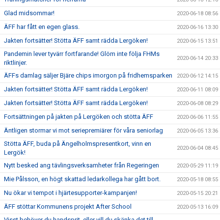
Glad midsommar!
2020-06-18 08:56
ÄFF har fått en egen glass.
2020-06-16 13:30
Jakten fortsätter! Stötta ÄFF samt rädda Lergöken!
2020-06-15 13:51
Pandemin lever tyvärr fortfarande! Glöm inte följa FHMs
2020-06-14 20:33
riktlinjer.
ÄFFs damlag säljer Bjäre chips imorgon på fridhemsparken
2020-06-12 14:15
Jakten fortsätter! Stötta ÄFF samt rädda Lergöken!
2020-06-11 08:09
Jakten fortsätter! Stötta ÄFF samt rädda Lergöken!
2020-06-08 08:29
Fortsättningen på jakten på Lergöken och stötta ÄFF
2020-06-06 11:55
Äntligen stormar vi mot seriepremiärer för våra seniorlag
2020-06-05 13:36
Stötta ÄFF, buda på Ängelholmspresentkort, vinn en
2020-06-04 08:45
Lergök!
Nytt besked ang tävlingsverksamheter från Regeringen
2020-05-29 11:19
Mie Pålsson, en högt skattad ledarkollega har gått bort.
2020-05-18 08:55
Nu ökar vi tempot i hjärtesupporter-kampanjen!
2020-05-15 20:21
ÄFF stöttar Kommunens projekt After School
2020-05-13 16:09
Visst behöver du handsprit, eller vill du skänka det till