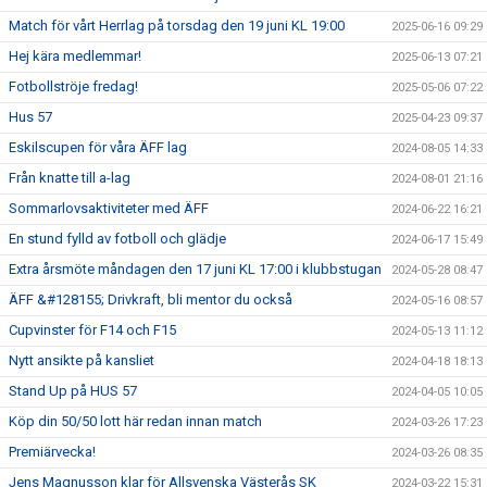
Match för vårt Herrlag på torsdag den 19 juni KL 19:00
2025-06-16 09:29
Hej kära medlemmar!
2025-06-13 07:21
Fotbollströje fredag!
2025-05-06 07:22
Hus 57
2025-04-23 09:37
Eskilscupen för våra ÄFF lag
2024-08-05 14:33
Från knatte till a-lag
2024-08-01 21:16
Sommarlovsaktiviteter med ÄFF
2024-06-22 16:21
En stund fylld av fotboll och glädje
2024-06-17 15:49
Extra årsmöte måndagen den 17 juni KL 17:00 i klubbstugan
2024-05-28 08:47
ÄFF &#128155; Drivkraft, bli mentor du också
2024-05-16 08:57
Cupvinster för F14 och F15
2024-05-13 11:12
Nytt ansikte på kansliet
2024-04-18 18:13
Stand Up på HUS 57
2024-04-05 10:05
Köp din 50/50 lott här redan innan match
2024-03-26 17:23
Premiärvecka!
2024-03-26 08:35
Jens Magnusson klar för Allsvenska Västerås SK
2024-03-22 15:31