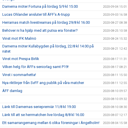
Damerna möter Fortuna på lördag 5/9 kl 15.00
2020-09-04 15:01
Lucas Ohlander ansluter till ÄFF’s A-trupp
2020-09-03 16:58
Herrarnas match livestreamas på lördag 29/8 kl 16.00
2020-08-27 08:38
Behöver ni ha hjälp med att putsa era fönster?
2020-08-25 10:58
Vinst mot IFK Malmö
2020-08-24 15:32
Damerna möter Kullabygden på lördag, 22/8 kl 14.00 på
2020-08-21 12:42
nätet
Vinst mot Prespa Birlik
2020-08-17 11:31
Vilken helg för ÄFFs seniorlag samt P19!
2020-08-17 08:21
Vinst i sommarhetta!
2020-08-11 15:50
Nya riktlinjer från SvFF ang publik på våra matcher
2020-08-11 12:55
ÄFF damlag
2020-08-10 09:57
2020-08-10 09:32
Länk till Damernas seriepremiär 11/8 kl 19.00
2020-08-10 08:30
Länk till att se herrmatchen live lördag 8/8 kl 16.00
2020-08-07 12:17
Ett samarrangemang mellan 6 olika föreningar i Ängelholm!
2020-08-04 15:58