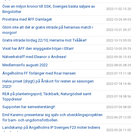
Över en miljon kronor till SSK, Sveriges bästa säljare av
2022-11-02 15:20
Bingolotter
Provträna med ÄFF Damlaget
2022-10-24 09:03
Glöm inte att det är gratis inträde på herrarnas match i
2022-10-21 09:27
morgon!
Gratis inträde lördag 22/10, Herrarna mot Tvååker!
2022-10-15 09:03
Visst har ÄFF den snyggaste tröjan i Ettan!
2022-10-05 09:29
Nätverksträff med Eleanor o Andreas!
2022-09-30 10:43
Medlemsinfo augusti 2022
2022-08-05 08:29
Ängelholms FF förlänger med Roar Hansen
2022-07-19 11:08
Halva priset (drygt) på Årskort för resten av säsongen
2022-07-18 14:46
2022!
REA på planteringsjord, Täckbark, Naturgödsel samt
2022-07-18 08:56
Toppdress!
Supporten har semesterstängt!
2022-07-04 08:00
Emil Karemo presenterar sig själv och utvecklingsprojekten
2022-06-29 12:05
för barn- och ungdomsfotbollen.
Landskamp på Ängelholms IP Sveriges F23 möter Indiens
2022-05-26 11:05