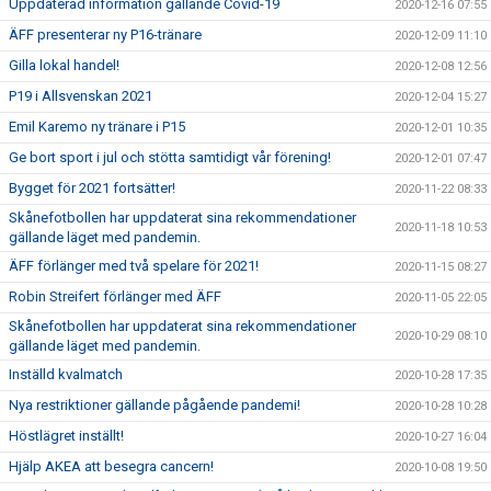
Uppdaterad information gällande Covid-19
2020-12-16 07:55
ÄFF presenterar ny P16-tränare
2020-12-09 11:10
Gilla lokal handel!
2020-12-08 12:56
P19 i Allsvenskan 2021
2020-12-04 15:27
Emil Karemo ny tränare i P15
2020-12-01 10:35
Ge bort sport i jul och stötta samtidigt vår förening!
2020-12-01 07:47
Bygget för 2021 fortsätter!
2020-11-22 08:33
Skånefotbollen har uppdaterat sina rekommendationer
2020-11-18 10:53
gällande läget med pandemin.
ÄFF förlänger med två spelare för 2021!
2020-11-15 08:27
Robin Streifert förlänger med ÄFF
2020-11-05 22:05
Skånefotbollen har uppdaterat sina rekommendationer
2020-10-29 08:10
gällande läget med pandemin.
Inställd kvalmatch
2020-10-28 17:35
Nya restriktioner gällande pågående pandemi!
2020-10-28 10:28
Höstlägret inställt!
2020-10-27 16:04
Hjälp AKEA att besegra cancern!
2020-10-08 19:50