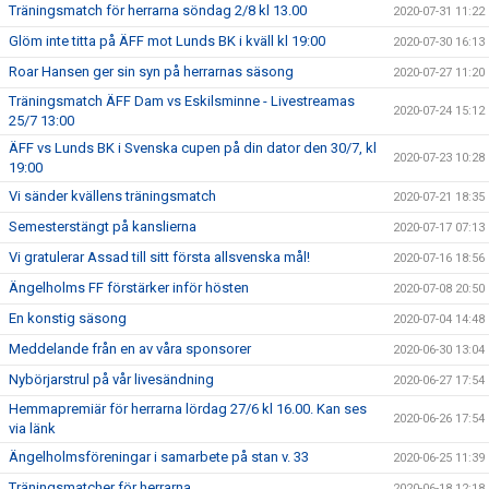
Träningsmatch för herrarna söndag 2/8 kl 13.00
2020-07-31 11:22
Glöm inte titta på ÄFF mot Lunds BK i kväll kl 19:00
2020-07-30 16:13
Roar Hansen ger sin syn på herrarnas säsong
2020-07-27 11:20
Träningsmatch ÄFF Dam vs Eskilsminne - Livestreamas
2020-07-24 15:12
25/7 13:00
ÄFF vs Lunds BK i Svenska cupen på din dator den 30/7, kl
2020-07-23 10:28
19:00
Vi sänder kvällens träningsmatch
2020-07-21 18:35
Semesterstängt på kanslierna
2020-07-17 07:13
Vi gratulerar Assad till sitt första allsvenska mål!
2020-07-16 18:56
Ängelholms FF förstärker inför hösten
2020-07-08 20:50
En konstig säsong
2020-07-04 14:48
Meddelande från en av våra sponsorer
2020-06-30 13:04
Nybörjarstrul på vår livesändning
2020-06-27 17:54
Hemmapremiär för herrarna lördag 27/6 kl 16.00. Kan ses
2020-06-26 17:54
via länk
Ängelholmsföreningar i samarbete på stan v. 33
2020-06-25 11:39
Träningsmatcher för herrarna
2020-06-18 12:18