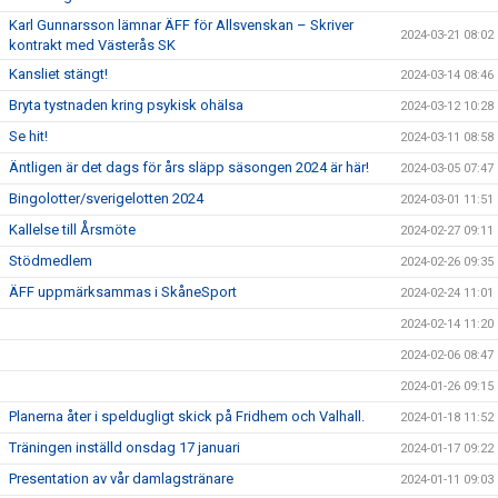
Karl Gunnarsson lämnar ÄFF för Allsvenskan – Skriver
2024-03-21 08:02
kontrakt med Västerås SK
Kansliet stängt!
2024-03-14 08:46
Bryta tystnaden kring psykisk ohälsa
2024-03-12 10:28
Se hit!
2024-03-11 08:58
Äntligen är det dags för års släpp säsongen 2024 är här!
2024-03-05 07:47
Bingolotter/sverigelotten 2024
2024-03-01 11:51
Kallelse till Årsmöte
2024-02-27 09:11
Stödmedlem
2024-02-26 09:35
ÄFF uppmärksammas i SkåneSport
2024-02-24 11:01
2024-02-14 11:20
2024-02-06 08:47
2024-01-26 09:15
Planerna åter i speldugligt skick på Fridhem och Valhall.
2024-01-18 11:52
Träningen inställd onsdag 17 januari
2024-01-17 09:22
Presentation av vår damlagstränare
2024-01-11 09:03