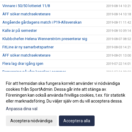
Vinnare i 50/50 lotteriet 11/8
2019-08-14 10:21
ÄFF söker matchsekreterare
2019-08-14 10:18
Angående gårdagens match i P19-Allsvenskan
2019-08-11 11:42
Kalle är på semester
2019-08-10 09:14
Klubbchefen Helena Wennerström presenterar sig
2019-08-07 08:52
FitLine är ny samarbetspartner
2019-08-03 14:21
ÄFF söker matchsekreterare
2019-08-01 13:00
Flera lag drar igång igen
2019-07-22 14:01
Bemanning på våra kanslier i sommar
2019-07-04 08:02
Vinnare i 50/50 lotteriet 29/6
2019-07-01 14:32
För att hemsidan ska fungera korrekt använder vi nödvändiga
Lyckad Sisters Football Cup
2019-07-01 11:56
cookies från SportAdmin. Dessa går inte att stänga av.
Föreningen kan också använda frivilliga cookies, t.ex. för statistik
Ladda ner Min Fotboll-appen
2019-06-22 12:00
eller marknadsföring. Du väljer själv om du vill acceptera dessa.
Dan Norberg har gått STAC-utbildning
2019-06-21 12:00
Anpassa dina val
Glad midsommar!
2019-06-20 10:34
Acceptera nödvändiga
Acceptera alla
Vinnare i 50/50 lotteriet 15/6
2019-06-17 15:05
FREJA är ny samarbetspartner
2019-06-14 14:42