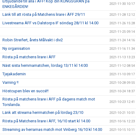
Erbjudande till alla i ÄFF! Köp din KUNGSGRAN på
2021-11-30 10:17
ENKEGÅRDEN!
Länk till att rösta på Matchens lirare i ÄFF 29/11
2021-11-28 12:12
Livestreama ÄFF vs Dalstorps IF söndag 28/11 kl 14.00
2021-11-26 15:28
2021-11-25 09:14
Robin Streifert, årets Målvakt i div2
2021-11-24 14:16
Ny organisation
2021-11-16 11:34
Rösta på matchens lirare i ÄFF
2021-11-13 13:23
Näst sista hemmamatchen, lördag 13/11 kl 14:00
2021-11-12 08:54
Tjejakademin
2021-11-10 09:17
Varning !!
2021-10-28 09:55
Höstcupen blev en succé!!
2021-10-24 18:37
Rösta på matchens lirare i ÄFF på dagens match mot
2021-10-23 12:41
Torslanda.
Länk att streama herrmatchen på lördag 23/10
2021-10-21 10:51
Rösta på Matchens lirare i ÄFF, 16/10 start kl 14.00
2021-10-16 12:23
Streaming av herrarnas match mot Vinberg 16/10 kl 14.00
2021-10-15 10:11