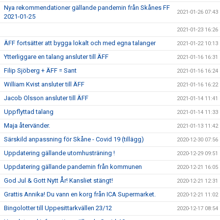
Nya rekommendationer gällande pandemin från Skånes FF
2021-01-26 07:43
2021-01-25
2021-01-23 16:26
ÄFF fortsätter att bygga lokalt och med egna talanger
2021-01-22 10:13
Ytterliggare en talang ansluter till ÄFF
2021-01-16 16:31
Filip Sjöberg + ÄFF = Sant
2021-01-16 16:24
William Kvist ansluter till ÄFF
2021-01-16 16:22
Jacob Olsson ansluter till ÄFF
2021-01-14 11:41
Uppflyttad talang
2021-01-14 11:33
Maja återvänder.
2021-01-13 11:42
Särskild anpassning för Skåne - Covid 19 (tillägg)
2020-12-30 07:56
Uppdatering gällande utomhusträning !
2020-12-29 09:51
Uppdatering gällande pandemin från kommunen
2020-12-21 16:05
God Jul & Gott Nytt År! Kansliet stängt!
2020-12-21 12:31
Grattis Annika! Du vann en korg från ICA Supermarket.
2020-12-21 11:02
Bingolotter till Uppesittarkvällen 23/12
2020-12-17 08:54