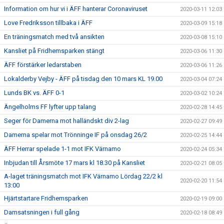
Information om hur vi i ÄFF hanterar Coronaviruset
2020-03-11 12:03
Love Fredriksson tillbaka i ÄFF
2020-03-09 15:18
En träningsmatch med två ansikten
2020-03-08 15:10
Kansliet på Fridhemsparken stängt
2020-03-06 11:30
ÄFF förstärker ledarstaben
2020-03-06 11:26
Lokalderby Vejby - ÄFF på tisdag den 10 mars KL 19.00
2020-03-04 07:24
Lunds BK vs. ÄFF 0-1
2020-03-02 10:24
Ängelholms FF lyfter upp talang
2020-02-28 14:45
Seger för Damerna mot halländskt div 2-lag
2020-02-27 09:49
Damerna spelar mot Trönninge IF på onsdag 26/2
2020-02-25 14:44
ÄFF Herrar spelade 1-1 mot IFK Värnamo
2020-02-24 05:34
Inbjudan till Årsmöte 17 mars kl 18.30 på Kansliet
2020-02-21 08:05
A-laget träningsmatch mot IFK Värnamo Lördag 22/2 kl
2020-02-20 11:54
13:00
Hjärtstartare Fridhemsparken
2020-02-19 09:00
Damsatsningen i full gång
2020-02-18 08:49