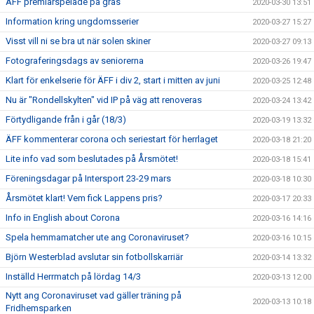
ÄFF premiärspelade på gräs
2020-03-30 13:51
Information kring ungdomsserier
2020-03-27 15:27
Visst vill ni se bra ut när solen skiner
2020-03-27 09:13
Fotograferingsdags av seniorerna
2020-03-26 19:47
Klart för enkelserie för ÄFF i div 2, start i mitten av juni
2020-03-25 12:48
Nu är "Rondellskylten" vid IP på väg att renoveras
2020-03-24 13:42
Förtydligande från i går (18/3)
2020-03-19 13:32
ÄFF kommenterar corona och seriestart för herrlaget
2020-03-18 21:20
Lite info vad som beslutades på Årsmötet!
2020-03-18 15:41
Föreningsdagar på Intersport 23-29 mars
2020-03-18 10:30
Årsmötet klart! Vem fick Lappens pris?
2020-03-17 20:33
Info in English about Corona
2020-03-16 14:16
Spela hemmamatcher ute ang Coronaviruset?
2020-03-16 10:15
Björn Westerblad avslutar sin fotbollskarriär
2020-03-14 13:32
Inställd Herrmatch på lördag 14/3
2020-03-13 12:00
Nytt ang Coronaviruset vad gäller träning på
2020-03-13 10:18
Fridhemsparken