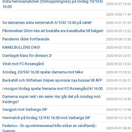
Sista hemmamatchen (förhoppningsvis) på lördag 10/10 kl
2020-10-07 16:06
16.00
2020-10-03 17:49
Se damernas sista seriematch 3/10 kl 15.00 på nätet!
2020-10-01 07:59
Påminnelse! Glöm inte att beställa era Kanelbullar till helgen!
2020-09-29 12:22
Pandemin råder fortfarande
2020-09-28 13:30
KANELBULLENS DAG!
2020-09-25 10:52
Damlaget klara för division 2!
2020-09-23 22:01
Vinst mot FC Rosengård
2020-09-22 16:02
Söndag, 20/9 kl 16.00 spelar damerna mot Nike
2020-09-19 18:52
Backahill och Stiftelsen Gripen sponsrar nya bussar till ÄFF
2020-09-19 06:21
I morgon lördag spelar herrarna mot FC Rosengård kl 16.00
2020-09-18 09:33
Damerna sopar rent i sin serie. Hur går det på onsdag mot
2020-09-14 10:40
Kvidinge?
Oavgjort mot Varbergs GIF
2020-09-12 19:58
Herrmatch på lördag 12/9 kl 16.00 mot Varbergs GIF
2020-09-10 12:10
Federico - En sportintresserad kille söker en värdfamilj i
2020-09-07 08:30
Sverige