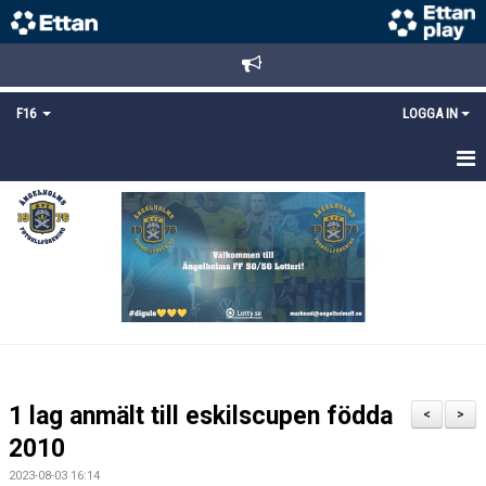
F16
LOGGA IN
HEM
NYHETER
TRUPPEN
KALENDER
MATCHER
1 lag anmält till eskilscupen födda
<
>
DOKUMENT
2010
2023-08-03 16:14
BILDGALLERI