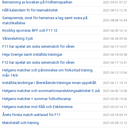
Bemanning av kiosken på Fridhemsparken
2021-09-01 07:27
Håll kalendern fri för teamaktivitet
2021-08-15 12:35
Seriepremiär, vinst för herrarnas a-lag samt svara på
2021-08-08 16:44
matchkallelse
Knobby sponsrar ÄFF och F11-12
2021-06-30 16:16
Våravslutning 5 juli
2021-06-28 09:36
F11 har spelat sin sista seriematch för våren
2021-06-19 14:07
Heja Sverige samt inställda träningar
2021-06-18 09:58
F12 har spelat sin sista seriematch för våren
2021-06-17 15:41
Helgens matcher och påminnelse om förkortad träning
2021-06-13 13:04
mån 14/6
Inställda/ändringar i återstående träningar innan uppehåll.
2021-06-11 10:19
Helgens matcher och sommarlovsavslutningsaktivitet 5 Juli
2021-06-06 13:08
Helgens matcher + sommar fotbollscamp
2021-05-30 19:06
Helgens matcher mot Råå och Eskilsminne
2021-05-23 14:11
Årets första match avklarad för F11
2021-05-18 09:19
Matchställ och träning
2021-05-08 12:15