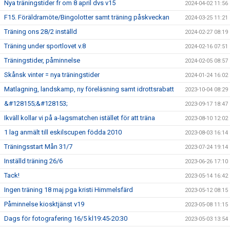
Nya träningstider fr om 8 april dvs v15
2024-04-02 11:56
F15. Föräldramöte/Bingolotter samt träning påskveckan
2024-03-25 11:21
Träning ons 28/2 inställd
2024-02-27 08:19
Träning under sportlovet v.8
2024-02-16 07:51
Träningstider, påminnelse
2024-02-05 08:57
Skånsk vinter = nya träningstider
2024-01-24 16:02
Matlagning, landskamp, ny föreläsning samt idrottsrabatt
2023-10-04 08:29
&#128155;&#128153;
2023-09-17 18:47
Ikväll kollar vi på a-lagsmatchen istället för att träna
2023-08-10 12:02
1 lag anmält till eskilscupen födda 2010
2023-08-03 16:14
Träningsstart Mån 31/7
2023-07-24 19:14
Inställd träning 26/6
2023-06-26 17:10
Tack!
2023-05-14 16:42
Ingen träning 18 maj pga kristi Himmelsfärd
2023-05-12 08:15
Påminnelse kiosktjänst v19
2023-05-08 11:15
Dags för fotografering 16/5 kl19:45-20:30
2023-05-03 13:54