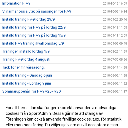
Information F 7-9
2018-10-15 16:09
Vi närmar oss slutet på säsongen för F7-9
2018-10-06 16:14
Inställd träning F7-9 lördag 29/9
2018-09-26 20:46
Inställd träning för F7-9 på lördag 22/9
2018-09-19 11:05
Inställd träning för F7-9 på lördag 15/9
2018-09-11 12:09
Inställd F7-9 träning ikväll onsdag 5/9
2018-09-05 09:48
Träningen inställd lördag 1/9
2018-08-25 11:59
Träning F7-9 lördag 4 augusti
2018-07-30 08:36
Tack för en fin vårsäsong!
2018-06-17 14:38
Inställd träning - Onsdag 6 juni
2018-06-02 11:28
Inställd träning - Lördag 9 juni
2018-06-02 11:22
Sommaruppehåll för F7-9 v.25 - v.30
2018-06-02 11:17
Nya träningstider från vecka 17 för F7-9
2018-04-19 20:39
Seriepremiären för F9 avklarad
För att hemsidan ska fungera korrekt använder vi nödvändiga
2018-04-16 08:01
cookies från SportAdmin. Dessa går inte att stänga av.
Kalendern uppdaterad med träningstider
2018-04-05 21:23
Föreningen kan också använda frivilliga cookies, t.ex. för statistik
eller marknadsföring. Du väljer själv om du vill acceptera dessa.