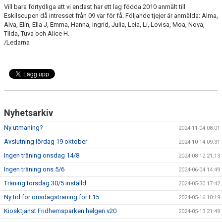
Vill bara förtydliga att vi endast har ett lag födda 2010 anmält till
Eskilscupen då intresset från 09 var för få. Följande tjejer är anmälda: Alma,
KONTAKT
Alva, Elin, Ella J, Emma, Hanna, Ingrid, Julia, Leia, Li, Lovisa, Moa, Nova,
Tilda, Tuva och Alice H.
PLANSKISS FRIDHEMSPARKEN
/Ledarna
Nyhetsarkiv
Ny utmaning?
2024-11-04 08:01
Avslutning lördag 19 oktober
2024-10-14 09:31
Ingen träning onsdag 14/8
2024-08-12 21:13
Ingen träning ons 5/6
2024-06-04 14:49
Träning torsdag 30/5 inställd
2024-05-30 17:42
Ny tid för onsdagsträning för F15
2024-05-16 10:19
Kiosktjänst Fridhemsparken helgen v20
2024-05-13 21:49