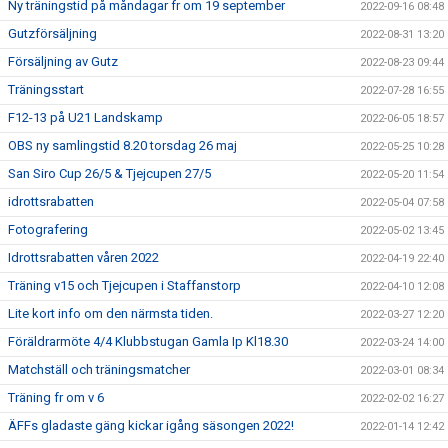
Ny träningstid på måndagar fr om 19 september
2022-09-16 08:48
Gutzförsäljning
2022-08-31 13:20
Försäljning av Gutz
2022-08-23 09:44
Träningsstart
2022-07-28 16:55
F12-13 på U21 Landskamp
2022-06-05 18:57
OBS ny samlingstid 8.20 torsdag 26 maj
2022-05-25 10:28
San Siro Cup 26/5 & Tjejcupen 27/5
2022-05-20 11:54
idrottsrabatten
2022-05-04 07:58
Fotografering
2022-05-02 13:45
Idrottsrabatten våren 2022
2022-04-19 22:40
Träning v15 och Tjejcupen i Staffanstorp
2022-04-10 12:08
Lite kort info om den närmsta tiden.
2022-03-27 12:20
Föräldrarmöte 4/4 Klubbstugan Gamla Ip Kl18.30
2022-03-24 14:00
Matchställ och träningsmatcher
2022-03-01 08:34
Träning fr om v 6
2022-02-02 16:27
ÄFFs gladaste gäng kickar igång säsongen 2022!
2022-01-14 12:42