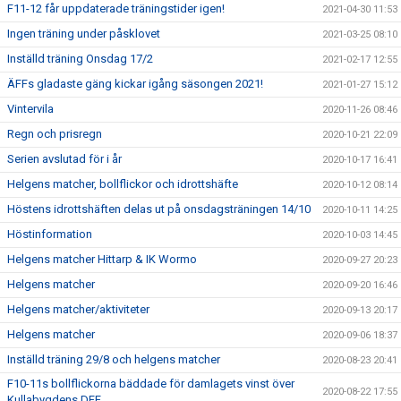
F11-12 får uppdaterade träningstider igen!
2021-04-30 11:53
Ingen träning under påsklovet
2021-03-25 08:10
Inställd träning Onsdag 17/2
2021-02-17 12:55
ÄFFs gladaste gäng kickar igång säsongen 2021!
2021-01-27 15:12
Vintervila
2020-11-26 08:46
Regn och prisregn
2020-10-21 22:09
Serien avslutad för i år
2020-10-17 16:41
Helgens matcher, bollflickor och idrottshäfte
2020-10-12 08:14
Höstens idrottshäften delas ut på onsdagsträningen 14/10
2020-10-11 14:25
Höstinformation
2020-10-03 14:45
Helgens matcher Hittarp & IK Wormo
2020-09-27 20:23
Helgens matcher
2020-09-20 16:46
Helgens matcher/aktiviteter
2020-09-13 20:17
Helgens matcher
2020-09-06 18:37
Inställd träning 29/8 och helgens matcher
2020-08-23 20:41
F10-11s bollflickorna bäddade för damlagets vinst över
2020-08-22 17:55
Kullabygdens DFF