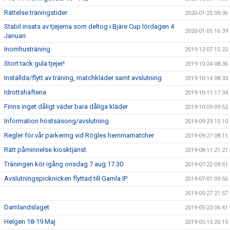
Rättelse träningstider
2020-01-25 09:36
Stabil insats av tjejerna som deltog i Bjäre Cup lördagen 4
2020-01-05 16:39
Januari.
Inomhusträning
2019-12-07 15:22
Stort tack gula tjejer!
2019-10-24 08:36
Inställda/flytt av träning, matchkläder samt avslutning
2019-10-14 08:33
Idrottshäftena
2019-10-11 17:34
Finns inget dåligt väder bara dåliga kläder
2019-10-09 09:52
Information höstsäsong/avslutning
2019-09-29 15:10
Regler för vår parkering vid Rögles hemmamatcher
2019-09-27 08:11
Rätt påminnelse kiosktjänst
2019-08-11 21:21
Träningen kör igång onsdag 7 aug 17.30
2019-07-22 09:51
Avslutningspicknicken flyttad till Gamla IP.
2019-07-01 09:56
2019-05-27 21:57
Damlandslaget
2019-05-23 06:41
Helgen 18-19 Maj
2019-05-15 20:15