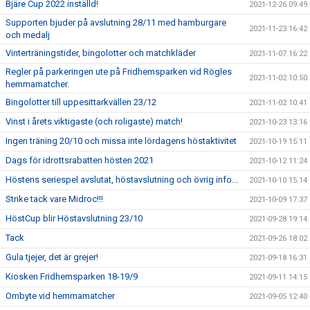
Bjäre Cup 2022 inställd!
2021-12-26 09:49
Supporten bjuder på avslutning 28/11 med hamburgare
2021-11-23 16:42
och medalj
Vinterträningstider, bingolotter och matchkläder
2021-11-07 16:22
Regler på parkeringen ute på Fridhemsparken vid Rögles
2021-11-02 10:50
hemmamatcher.
Bingolotter till uppesittarkvällen 23/12
2021-11-02 10:41
Vinst i årets viktigaste (och roligaste) match!
2021-10-23 13:16
Ingen träning 20/10 och missa inte lördagens höstaktivitet
2021-10-19 15:11
Dags för idrottsrabatten hösten 2021
2021-10-12 11:24
Höstens seriespel avslutat, höstavslutning och övrig info...
2021-10-10 15:14
Strike tack vare Midroc!!!
2021-10-09 17:37
HöstCup blir Höstavslutning 23/10
2021-09-28 19:14
Tack
2021-09-26 18:02
Gula tjejer, det är grejer!
2021-09-18 16:31
Kiosken Fridhemsparken 18-19/9
2021-09-11 14:15
Ombyte vid hemmamatcher
2021-09-05 12:40