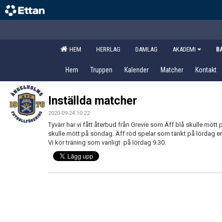
HEM
HERRLAG
DAMLAG
AKADEMI
B
Hem
Truppen
Kalender
Matcher
Kontakt
Inställda matcher
2020-09-24 10:22
Tyvärr har vi fått återbud från Grevie som Äff blå skulle möt
skulle mött på söndag. Äff röd spelar som tänkt på lördag e
Vi kör träning som vanligt på lördag 9.30.