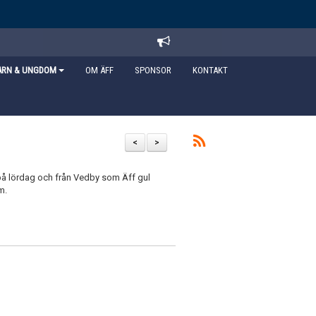
ARN & UNGDOM
OM ÄFF
SPONSOR
KONTAKT
<
>
t på lördag och från Vedby som Äff gul
m.