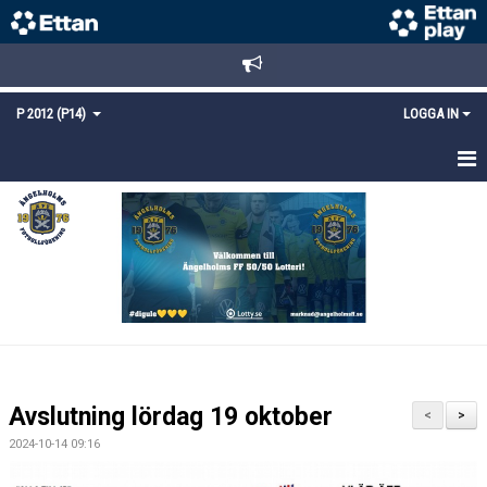
P 2012 (P14)
LOGGA IN
HEM
TRUPPEN
KALENDER
MATCHER
KONTAKT
Avslutning lördag 19 oktober
<
>
2024-10-14 09:16