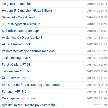
Helgens F10-matcher!
2018-04-29 15:41
Helgens F10-matcher: GULa & BLÅa
2018-04-22 15:13
Seriestart x 2 = avklarad!
2018-04-15 18:53
UTE-träningsstart 4/4-2018!
2018-03-29 10:22
Strålade insats i Bjäre Cup!
2018-01-07 18:56
Avslutning på Glassfabriken!
2017-10-14 18:42
ÄFF - Billesholm: 5-1
2017-09-30 11:49
Välkommen att spela fotboll med oss!
2017-09-18 09:28
Iställd träning i kväll!
2017-09-13 12:21
Först på plan...F7-9!!!
2017-09-05 20:09
Eskilsminne-ÄFF: 3-5
2017-08-27 17:01
ÄFF - Hittarp: 0-3, 2-1
2017-08-19 11:59
San Siro Cup för F8 - Söndag 3 september
2017-08-14 08:41
Fortuna - ÄFF: 3-6
2017-08-13 17:48
Gula tjejer intog Olympia
2017-08-06 14:09
Nya datum för 5-manna på Västergård
2017-07-21