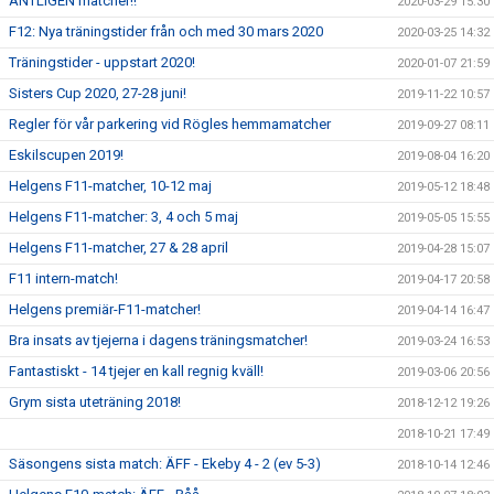
ÄNTLIGEN matcher!!
2020-03-29 15:30
F12: Nya träningstider från och med 30 mars 2020
2020-03-25 14:32
Träningstider - uppstart 2020!
2020-01-07 21:59
Sisters Cup 2020, 27-28 juni!
2019-11-22 10:57
Regler för vår parkering vid Rögles hemmamatcher
2019-09-27 08:11
Eskilscupen 2019!
2019-08-04 16:20
Helgens F11-matcher, 10-12 maj
2019-05-12 18:48
Helgens F11-matcher: 3, 4 och 5 maj
2019-05-05 15:55
Helgens F11-matcher, 27 & 28 april
2019-04-28 15:07
F11 intern-match!
2019-04-17 20:58
Helgens premiär-F11-matcher!
2019-04-14 16:47
Bra insats av tjejerna i dagens träningsmatcher!
2019-03-24 16:53
Fantastiskt - 14 tjejer en kall regnig kväll!
2019-03-06 20:56
Grym sista uteträning 2018!
2018-12-12 19:26
2018-10-21 17:49
Säsongens sista match: ÄFF - Ekeby 4 - 2 (ev 5-3)
2018-10-14 12:46