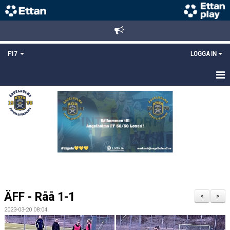
F17
LOGGA IN
HEM
NYHETER
TRUPPEN
KALENDER
BILDGALLERI
ÄFF - Råå 1-1
<
>
DOKUMENT
2023-03-20 08:04
MATCHER