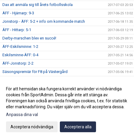
Dax att anmäla sig till årets fotbollsskola
2017-07-03 20:53
ÄFF - Hjärnarp: 9-3
2017-06-25 13:02
Jonstorp - ÄFF: 5-2 + info om kommande match
2017-06-18 11:35
ÄFF - Hittarp: 5-1
2017-06-03 12:19
Derby-marschen blev en succé!
2017-05-29 09:11
ÄFF-Eskilsminne: 1-2
2017-05-27 12:25
Eskilsminne-ÄFF: 0-4
2017-05-21 14:56
ÄFF-Jonstorp: 2-2
2017-05-07 19:01
Säsongspremiär för F8 på Västergård
2017-05-06 19:41
Dagens match: V Karup-ÄFF 6-2 (7-3)
2017-04-29 12:59
Inställd Träning - Lördag 29/4
För att hemsidan ska fungera korrekt använder vi nödvändiga
2017-04-27 12:40
cookies från SportAdmin. Dessa går inte att stänga av.
Premiärmatch för F9: Hittarp-ÄFF 0-2
2017-04-23 11:15
Föreningen kan också använda frivilliga cookies, t.ex. för statistik
eller marknadsföring. Du väljer själv om du vill acceptera dessa.
Anpassa dina val
Cookie-inställningar
Gå till Webbversion
Acceptera nödvändiga
Acceptera alla