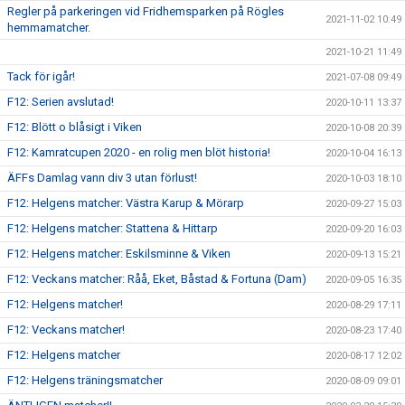
Regler på parkeringen vid Fridhemsparken på Rögles
2021-11-02 10:49
hemmamatcher.
2021-10-21 11:49
Tack för igår!
2021-07-08 09:49
F12: Serien avslutad!
2020-10-11 13:37
F12: Blött o blåsigt i Viken
2020-10-08 20:39
F12: Kamratcupen 2020 - en rolig men blöt historia!
2020-10-04 16:13
ÄFFs Damlag vann div 3 utan förlust!
2020-10-03 18:10
F12: Helgens matcher: Västra Karup & Mörarp
2020-09-27 15:03
F12: Helgens matcher: Stattena & Hittarp
2020-09-20 16:03
F12: Helgens matcher: Eskilsminne & Viken
2020-09-13 15:21
F12: Veckans matcher: Råå, Eket, Båstad & Fortuna (Dam)
2020-09-05 16:35
F12: Helgens matcher!
2020-08-29 17:11
F12: Veckans matcher!
2020-08-23 17:40
F12: Helgens matcher
2020-08-17 12:02
F12: Helgens träningsmatcher
2020-08-09 09:01