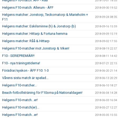
Helgens F10-match: ÄFF - Råå
2018-10-07 18:03
Helgens F10-match: Allerum - ÄFF
2018-09-30 19:52
Helgens matcher: Jonstorp, Teckomatorp & Marieholm +
2018-09-24 08:35
F11
Helgens matcher: Eskilsminne (h) & Jonstorp (b)
2018-09-16 15:59
Helgens matcher: Hittarp & Fortuna hemma
2018-09-09 15:19
Helgens matcher: Råå & Hittarp
2018-09-02 17:55
Helgens F10-matcher mot Jonstorp & Viken!
2018-08-19 22:57
F10 - SERIEPREMIÄR!!
2018-08-11 14:42
F10 - nya träningstiderna!
2018-07-21 22:15
Förädrar/syskon - ÄFF F10: 1-3
2018-06-20 21:14
Vårens sista match är spelad...
2018-06-13 20:29
Helgens F10-matcher...
2018-06-10 18:27
Beach-fotbollsträning för F10orna på Nationaldagen!
2018-06-04 14:28
Helgens F10-match...er!
2018-06-03 16:04
Helgens F10-match(er)...
2018-05-27 12:27
Helgens F10-match...er!
2018-05-05 15:55