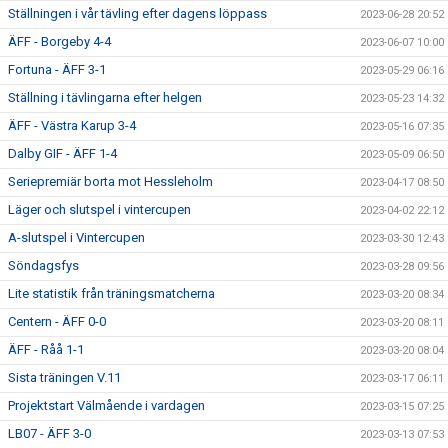
Ställningen i vår tävling efter dagens löppass
2023-06-28 20:52
ÄFF - Borgeby 4-4
2023-06-07 10:00
Fortuna - ÄFF 3-1
2023-05-29 06:16
Ställning i tävlingarna efter helgen
2023-05-23 14:32
ÄFF - Västra Karup 3-4
2023-05-16 07:35
Dalby GIF - ÄFF 1-4
2023-05-09 06:50
Seriepremiär borta mot Hessleholm
2023-04-17 08:50
Läger och slutspel i vintercupen
2023-04-02 22:12
A-slutspel i Vintercupen
2023-03-30 12:43
Söndagsfys
2023-03-28 09:56
Lite statistik från träningsmatcherna
2023-03-20 08:34
Centern - ÄFF 0-0
2023-03-20 08:11
ÄFF - Råå 1-1
2023-03-20 08:04
Sista träningen V.11
2023-03-17 06:11
Projektstart Välmående i vardagen
2023-03-15 07:25
LB07 - ÄFF 3-0
2023-03-13 07:53