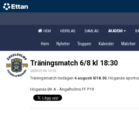
HEM
HERRLAG
DAMLAG
AKADEMI
B
Hem
Nyheter
Truppen
Kalender
Matcher
Träningsmatch 6/8 kl 18:30
2024-07-05 10:53
Träningsmatch tisdagen
6 augusti kl18.30
, Höganäs sportce
Höganäs BK A - Ängelholms FF P19