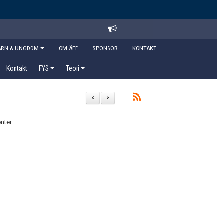
ARN & UNGDOM
OM ÄFF
SPONSOR
KONTAKT
Kontakt
FYS
Teori
<
>
nter