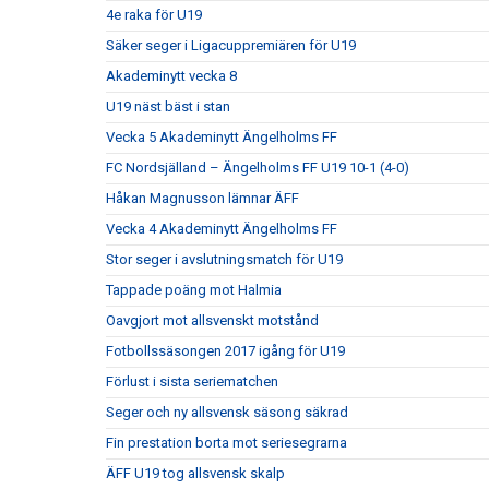
4e raka för U19
Säker seger i Ligacuppremiären för U19
Akademinytt vecka 8
U19 näst bäst i stan
Vecka 5 Akademinytt Ängelholms FF
FC Nordsjälland – Ängelholms FF U19 10-1 (4-0)
Håkan Magnusson lämnar ÄFF
Vecka 4 Akademinytt Ängelholms FF
Stor seger i avslutningsmatch för U19
Tappade poäng mot Halmia
Oavgjort mot allsvenskt motstånd
Fotbollssäsongen 2017 igång för U19
Förlust i sista seriematchen
Seger och ny allsvensk säsong säkrad
Fin prestation borta mot seriesegrarna
ÄFF U19 tog allsvensk skalp