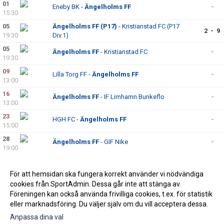
01
Eneby BK -
Ängelholms FF
-
15:30
05
Ängelholms FF (P17)
- Kristianstad FC (P17
2 - 9
19:30
Div.1)
05
Ängelholms FF
- Kristianstad FC
-
19:30
09
Lilla Torg FF -
Ängelholms FF
-
13:00
16
Ängelholms FF
- IF Limhamn Bunkeflo
-
13:00
23
HGH FC -
Ängelholms FF
-
15:00
28
Ängelholms FF
- GIF Nike
-
19:00
SEPTEMBER 2026
För att hemsidan ska fungera korrekt använder vi nödvändiga
06
Eskilsminne IF -
Ängelholms FF
-
cookies från SportAdmin. Dessa går inte att stänga av.
16:00
Föreningen kan också använda frivilliga cookies, t.ex. för statistik
eller marknadsföring. Du väljer själv om du vill acceptera dessa.
Anpassa dina val