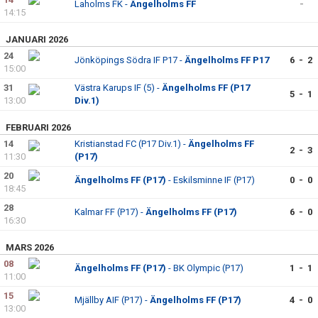
Laholms FK -
Ängelholms FF
-
14:15
JANUARI 2026
24
Jönköpings Södra IF P17 -
Ängelholms FF P17
6 - 2
15:00
31
Västra Karups IF (5) -
Ängelholms FF (P17
5 - 1
13:00
Div.1)
FEBRUARI 2026
14
Kristianstad FC (P17 Div.1) -
Ängelholms FF
2 - 3
11:30
(P17)
20
Ängelholms FF (P17)
- Eskilsminne IF (P17)
0 - 0
18:45
28
Kalmar FF (P17) -
Ängelholms FF (P17)
6 - 0
16:30
MARS 2026
08
Ängelholms FF (P17)
- BK Olympic (P17)
1 - 1
11:00
15
Mjällby AIF (P17) -
Ängelholms FF (P17)
4 - 0
13:00