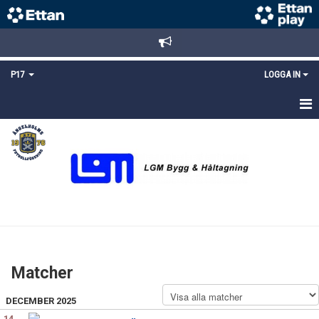
P17
LOGGA IN
HEM
NYHETER
TRUPPEN
KALENDER
MATCHER
Matcher
DOKUMENT
DECEMBER 2025
KONTAKT
14