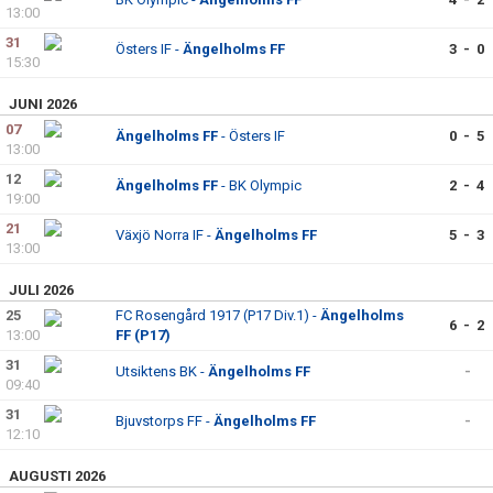
13:00
31
Östers IF -
Ängelholms FF
3 - 0
15:30
JUNI 2026
07
Ängelholms FF
- Östers IF
0 - 5
13:00
12
Ängelholms FF
- BK Olympic
2 - 4
19:00
21
Växjö Norra IF -
Ängelholms FF
5 - 3
13:00
JULI 2026
25
FC Rosengård 1917 (P17 Div.1) -
Ängelholms
6 - 2
13:00
FF (P17)
31
Utsiktens BK -
Ängelholms FF
-
09:40
31
Bjuvstorps FF -
Ängelholms FF
-
12:10
AUGUSTI 2026