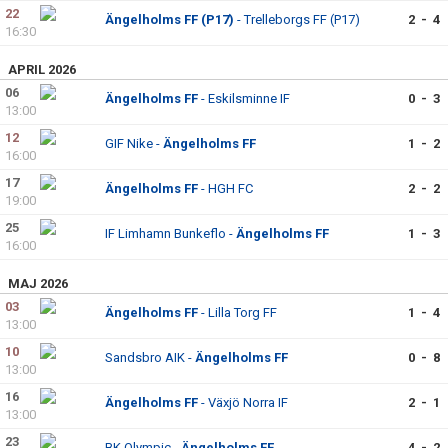
22
Ängelholms FF (P17)
- Trelleborgs FF (P17)
2 - 4
16:30
APRIL 2026
06
Ängelholms FF
- Eskilsminne IF
0 - 3
13:00
12
GIF Nike -
Ängelholms FF
1 - 2
16:00
17
Ängelholms FF
- HGH FC
2 - 2
19:00
25
IF Limhamn Bunkeflo -
Ängelholms FF
1 - 3
16:00
MAJ 2026
03
Ängelholms FF
- Lilla Torg FF
1 - 4
13:00
10
Sandsbro AIK -
Ängelholms FF
0 - 8
13:00
16
Ängelholms FF
- Växjö Norra IF
2 - 1
13:00
23
BK Olympic -
Ängelholms FF
4 - 2