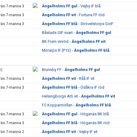
räs 7-manna 3
Ängelholms FF gul
- Vejby IF blå
räs 7-manna 3
Ängelholms FF vit
- Fortuna FF röd
räs 7-manna 3
Ängelholms FF blå
- Strövelstorps GoIF
Båstads GIF svart -
Ängelholms FF gul
BK Fram vinröd -
Ängelholms FF vit
Mörarps IF (P13) -
Ängelholms FF blå
r)
Brunnby FF -
Ängelholms FF gul
räs 7-manna 3
Ängelholms FF vit
- Råå IF vit
räs 7-manna 3
Ängelholms FF blå
- Ödåkra IF röd
Helsingborgs AIS vit -
Ängelholms FF vit
FC Kopparmöllan -
Ängelholms FF blå
räs 7-manna 3
Ängelholms FF gul
- Höganäs BK blå
räs 7-manna 3
Ängelholms FF blå
- Höganäs BK röd
räs 7-manna 2
Ängelholms FF vit
- Vejby IF vit