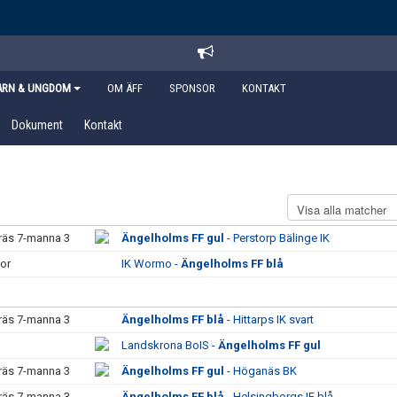
ARN & UNGDOM
OM ÄFF
SPONSOR
KONTAKT
Dokument
Kontakt
räs 7-manna 3
Ängelholms FF gul
- Perstorp Bälinge IK
tor
IK Wormo -
Ängelholms FF blå
räs 7-manna 3
Ängelholms FF blå
- Hittarps IK svart
Landskrona BoIS -
Ängelholms FF gul
räs 7-manna 3
Ängelholms FF gul
- Höganäs BK
räs 7-manna 3
Ängelholms FF blå
- Helsingborgs IF blå