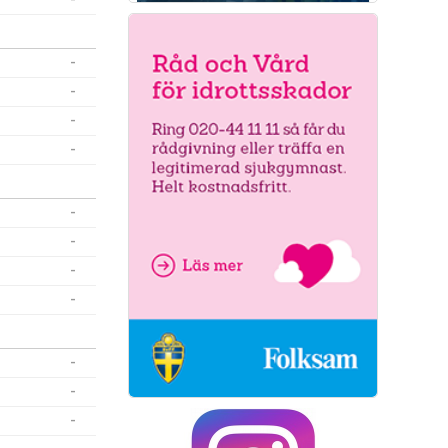
-
-
-
-
-
-
-
-
-
-
-