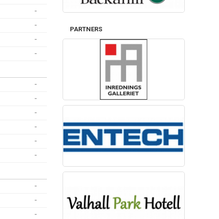
-
-
PARTNERS
-
-
-
-
-
-
-
-
-
-
-