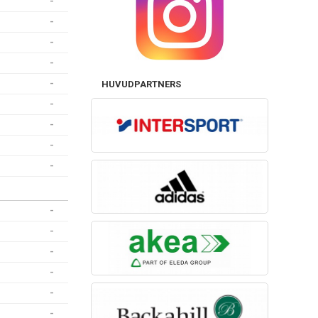
-
-
-
-
-
HUVUDPARTNERS
-
-
-
-
-
-
-
-
-
-