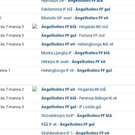
Hjärnarps GIF -
Ängelholms FF blå
Eskilsminne IF blå -
Ängelholms FF gul
2
Båstads GIF svart -
Ängelholms FF vit
räs 7-manna 3
Ängelholms FF blå
- Höganäs BK röd
räs 7-manna 3
Ängelholms FF gul
- Fortuna FF röd
räs 7-manna 3
Ängelholms FF vit
- Helsingborgs AIS vit
Munka Ljungby IF -
Ängelholms FF blå
Hittarps IK svart -
Ängelholms FF vit
anna 1
Helsingborgs IF vit -
Ängelholms FF gul
räs 7-manna 2
Ängelholms FF vit
- Höganäs BK blå
räs 7-manna 3
Ängelholms FF blå
- Perstorp Bälinge IK vit
räs 7-manna 3
Ängelholms FF gul
- IF Lödde gul
Strövelstorps GoIF -
Ängelholms FF blå
Råå IF vit -
Ängelholms FF gul
Skäldervikens IF 1 -
Ängelholms FF vit