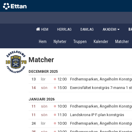
HEM
HERRLAG
DAMLAG
AKADEMI
B
Hem
Nyheter
Truppen
Kalender
Matcher
Matcher
DECEMBER 2025
13
lör
12:00
Fridhemsparken, Ängelholm Konstg
14
sön
15:00
Exercisfältet konstgräs 7-manna 1 s
JANUARI 2026
11
sön
10:00
Fridhemsparken, Ängelholm Konstg
11
sön
11:30
Landskrona IP F-plan konstgräs
24
lör
10:00
Fridhemsparken, Ängelholm Konstg
25
sön
10:00
Fridhemsparken, Ängelholm Konstg