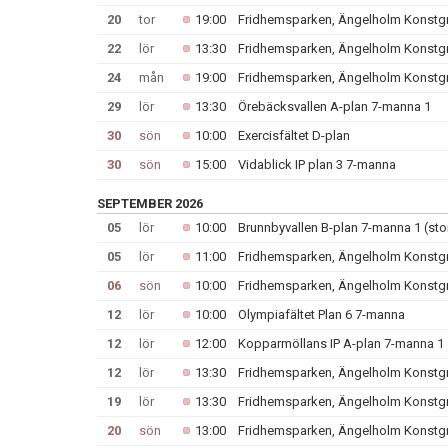
20
tor
19:00
Fridhemsparken, Ängelholm Konstg
22
lör
13:30
Fridhemsparken, Ängelholm Konstg
24
mån
19:00
Fridhemsparken, Ängelholm Konstg
29
lör
13:30
Örebäcksvallen A-plan 7-manna 1
30
sön
10:00
Exercisfältet D-plan
30
sön
15:00
Vidablick IP plan 3 7-manna
SEPTEMBER 2026
05
lör
10:00
Brunnbyvallen B-plan 7-manna 1 (sto
05
lör
11:00
Fridhemsparken, Ängelholm Konstg
06
sön
10:00
Fridhemsparken, Ängelholm Konstg
12
lör
10:00
Olympiafältet Plan 6 7-manna
12
lör
12:00
Kopparmöllans IP A-plan 7-manna 1
12
lör
13:30
Fridhemsparken, Ängelholm Konstg
19
lör
13:30
Fridhemsparken, Ängelholm Konstg
20
sön
13:00
Fridhemsparken, Ängelholm Konstg