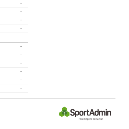
-
-
-
-
-
-
-
-
-
-