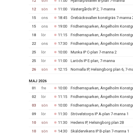
12
sön
11:00
Hjärnarpsvallen B-plan 7-manna
12
sön
11:00
Västergårds IP 2, 7-manna
15
ons
18:45
Örebäcksvallen konstgräs 7-manna 
15
ons
19:00
Fridhemsparken, Ängelholm Konstg
18
lör
11:15
Fridhemsparken, Ängelholm Konstg
22
ons
17:30
Fridhemsparken, Ängelholm Konstg
25
lör
10:00
Munka IP C-plan 7-manna 2
25
lör
11:00
Laröds IP E-plan, 7-manna
26
sön
12:15
Norrvalla IP, Helsingborg plan 6, 7-m
MAJ 2026
01
fre
10:00
Fridhemsparken, Ängelholm Konstg
02
lör
11:15
Fridhemsparken, Ängelholm Konstg
03
sön
10:00
Fridhemsparken, Ängelholm Konstg
09
lör
11:30
Strövelstorps IP A-plan 7-manna 1
10
sön
11:30
Hedens IP, Helsingborg plan 2B
10
sön
14:30
Skäldervikens IP B-plan 7-manna 1