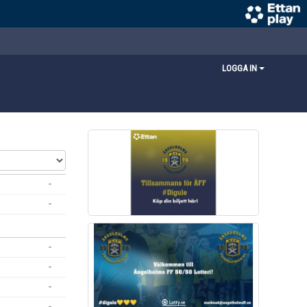
LOGGA IN
-
-
-
-
-
-