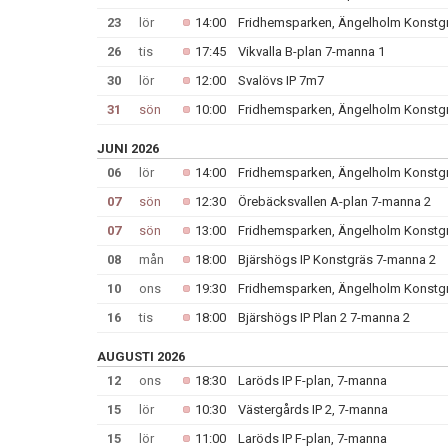
23
lör
14:00
Fridhemsparken, Ängelholm Konstg
26
tis
17:45
Vikvalla B-plan 7-manna 1
30
lör
12:00
Svalövs IP 7m7
31
sön
10:00
Fridhemsparken, Ängelholm Konstg
JUNI 2026
06
lör
14:00
Fridhemsparken, Ängelholm Konstg
07
sön
12:30
Örebäcksvallen A-plan 7-manna 2
07
sön
13:00
Fridhemsparken, Ängelholm Konstg
08
mån
18:00
Bjärshögs IP Konstgräs 7-manna 2
10
ons
19:30
Fridhemsparken, Ängelholm Konstg
16
tis
18:00
Bjärshögs IP Plan 2 7-manna 2
AUGUSTI 2026
12
ons
18:30
Laröds IP F-plan, 7-manna
15
lör
10:30
Västergårds IP 2, 7-manna
15
lör
11:00
Laröds IP F-plan, 7-manna