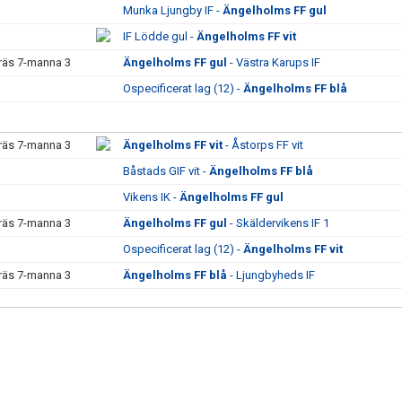
Munka Ljungby IF -
Ängelholms FF gul
IF Lödde gul -
Ängelholms FF vit
räs 7-manna 3
Ängelholms FF gul
- Västra Karups IF
Ospecificerat lag (12) -
Ängelholms FF blå
räs 7-manna 3
Ängelholms FF vit
- Åstorps FF vit
Båstads GIF vit -
Ängelholms FF blå
Vikens IK -
Ängelholms FF gul
räs 7-manna 3
Ängelholms FF gul
- Skäldervikens IF 1
Ospecificerat lag (12) -
Ängelholms FF vit
räs 7-manna 3
Ängelholms FF blå
- Ljungbyheds IF