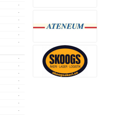
-
-
-
-
-
-
-
-
-
-
-
-
-
-