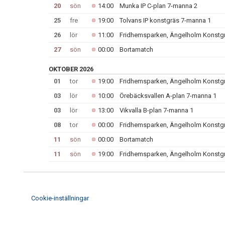
20
sön
14:00
Munka IP C-plan 7-manna 2
25
fre
19:00
Tolvans IP konstgräs 7-manna 1
26
lör
11:00
Fridhemsparken, Ängelholm Konstg
27
sön
00:00
Bortamatch
OKTOBER 2026
01
tor
19:00
Fridhemsparken, Ängelholm Konstg
03
lör
10:00
Örebäcksvallen A-plan 7-manna 1
03
lör
13:00
Vikvalla B-plan 7-manna 1
08
tor
00:00
Fridhemsparken, Ängelholm Konstg
11
sön
00:00
Bortamatch
11
sön
19:00
Fridhemsparken, Ängelholm Konstg
Cookie-inställningar