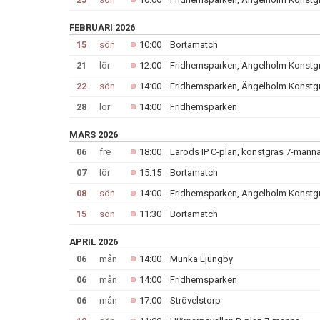
FEBRUARI 2026
15
sön
10:00
Bortamatch
21
lör
12:00
Fridhemsparken, Ängelholm Konstg
22
sön
14:00
Fridhemsparken, Ängelholm Konstg
28
lör
14:00
Fridhemsparken
MARS 2026
06
fre
18:00
Laröds IP C-plan, konstgräs 7-manna
07
lör
15:15
Bortamatch
08
sön
14:00
Fridhemsparken, Ängelholm Konstg
15
sön
11:30
Bortamatch
APRIL 2026
06
mån
14:00
Munka Ljungby
06
mån
14:00
Fridhemsparken
06
mån
17:00
Strövelstorp