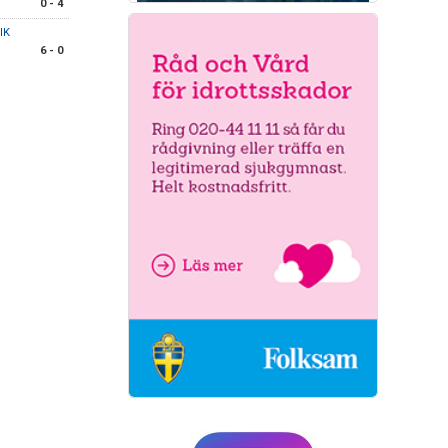
0 - 4
 IK
6 - 0