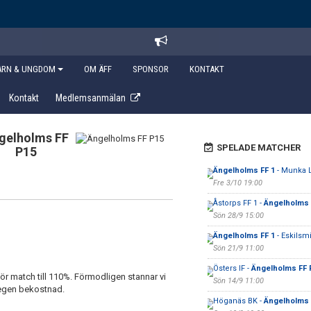
ARN & UNGDOM
OM ÄFF
SPONSOR
KONTAKT
Kontakt
Medlemsanmälan
gelholms FF
SPELADE MATCHER
P15
Ängelholms FF 1
- Munka 
Fre 3/10 19:00
Åstorps FF 1 -
Ängelholms 
Sön 28/9 15:00
Ängelholms FF 1
- Eskilsmi
Sön 21/9 11:00
Östers IF -
Ängelholms FF 
r match till 110%. Förmodligen stannar vi
Sön 14/9 11:00
egen bekostnad.
Höganäs BK -
Ängelholms 