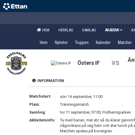
HEM
HERRLAG
DAMLAG
AKADEMI
B
Hem
Nyheter
Truppen
Kalender
Matcher
Än
vs
Östers IF
INFORMATION
Matchstart:
sön 14 september, 11:00
Plats:
Träniningsmatch
Samling:
tor 11 september, 07:00, Fridhemsparken
Aktivitetsinfo:
Ta med banan, mat etc så du klarar genomfö
någonstans på väg hem och äter lunch på 
Matchen spelas på konstgräs