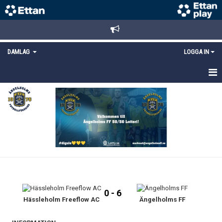
DAMLAG
LOGGA IN
HEM
NYHETER
TRUPPEN
KALENDER
MATCHER
0 - 6
DOKUMENT
Hässleholm Freeflow AC
Ängelholms FF
KONTAKT