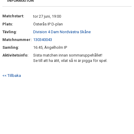
INFORMATION
MEDLEMSANMÄLAN
Matchstart:
tor 27 juni, 19:00
Plats:
Österås IP D-plan
Tävling:
Division 4 Dam Nordvästra Skåne
Matchnummer:
130340043
Samling:
16:45, Ängelholm IP
Aktivitetsinfo:
Sista matchen innan sommaruppehållet!
Se till att ha ätit, vilat så ni är pigga för spel.
<< Tillbaka