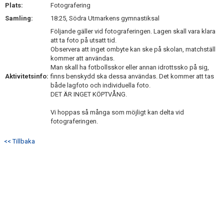
Plats:
Fotografering
Samling:
18:25, Södra Utmarkens gymnastiksal
Följande gäller vid fotograferingen. Lagen skall vara klara
att ta foto på utsatt tid.
Observera att inget ombyte kan ske på skolan, matchställ
kommer att användas.
Man skall ha fotbollsskor eller annan idrottssko på sig,
Aktivitetsinfo:
finns benskydd ska dessa användas. Det kommer att tas
både lagfoto och individuella foto.
DET ÄR INGET KÖPTVÅNG.
Vi hoppas så många som möjligt kan delta vid
fotograferingen.
<< Tillbaka