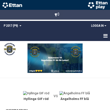
P 2017 (P9)
LOGGA IN
HEM
TRUPPEN
KALENDER
KONTAKT
MEDLEMSANMÄLAN
vs
Hyllinge GIF röd
Ängelholms FF blå