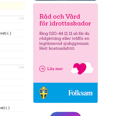
v.33
höst)
(..)
v.34
öst)
(..)