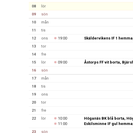
08
lör
09
sön
10
mån
11
tis
12
ons
19:00
Skäldervikens IF 1 hemma
13
tor
14
fre
15
lör
09:00
Åstorps FF vit borta, Bjär
16
sön
17
mån
18
tis
19
ons
20
tor
21
fre
22
lör
10:00
Höganäs BK blå borta, Hö
11:00
Eskilsminne IF gul hemma
23
sön