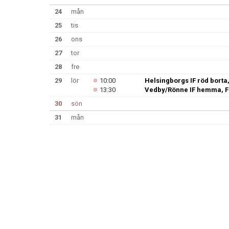
24
mån
25
tis
26
ons
27
tor
28
fre
29
lör
10:00
Helsingborgs IF röd borta
13:30
Vedby/Rönne IF hemma, F
30
sön
31
mån