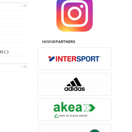
v.35
HUVUDPARTNERS
t)
(..)
v.36