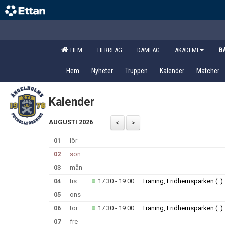
HEM
HERRLAG
DAMLAG
AKADEMI
B
Hem
Nyheter
Truppen
Kalender
Matcher
Kalender
AUGUSTI 2026
01
lör
02
sön
03
mån
04
tis
17:30 - 19:00
Träning, Fridhemsparken
(..)
05
ons
06
tor
17:30 - 19:00
Träning, Fridhemsparken
(..)
07
fre