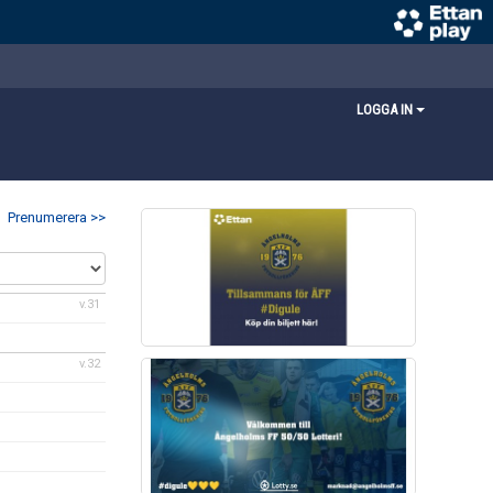
LOGGA IN
Prenumerera >>
v.31
v.32