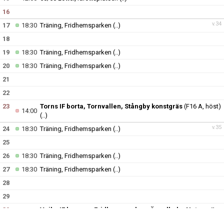
16
v.34
17
18:30
Träning, Fridhemsparken
(..)
18
19
18:30
Träning, Fridhemsparken
(..)
20
18:30
Träning, Fridhemsparken
(..)
21
22
23
Torns IF borta, Tornvallen, Stångby konstgräs
(F16 A, höst)
14:00
(..)
v.35
24
18:30
Träning, Fridhemsparken
(..)
25
26
18:30
Träning, Fridhemsparken
(..)
27
18:30
Träning, Fridhemsparken
(..)
28
29
30
Vejby IF hemma, Fridhemsparken, Ängelholm Naturgräs
10:30
(F16 A, höst)
(..)