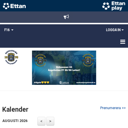
F16
LOGGA IN
HEM
NYHETER
TRUPPEN
KALENDER
MATCHER
Kalender
Prenumerera >>
DOKUMENT
AUGUSTI 2026
BILDGALLERI