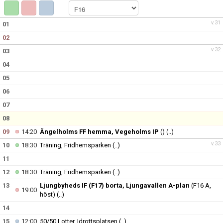
KONTAKT
v.31
01
02
PLANSKISS FRIDHEMSPARKEN
v.32
03
04
05
06
07
08
09
14:20
Ängelholms FF hemma, Vegeholms IP
()
(..)
v.33
10
18:30
Träning, Fridhemsparken
(..)
11
12
18:30
Träning, Fridhemsparken
(..)
13
Ljungbyheds IF (F17) borta, Ljungavallen A-plan
(F16 A,
19:00
höst)
(..)
14
15
12:00
50/50 Lotter, Idrottsplatsen
(..)