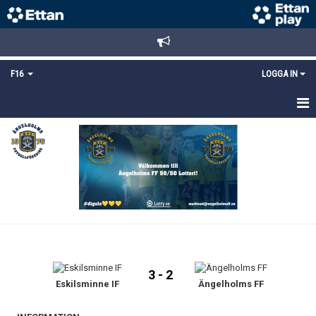
F16
LOGGA IN
HEM
NYHETER
TRUPPEN
KALENDER
MATCHER
3 - 2
DOKUMENT
Eskilsminne IF
Ängelholms FF
BILDGALLERI