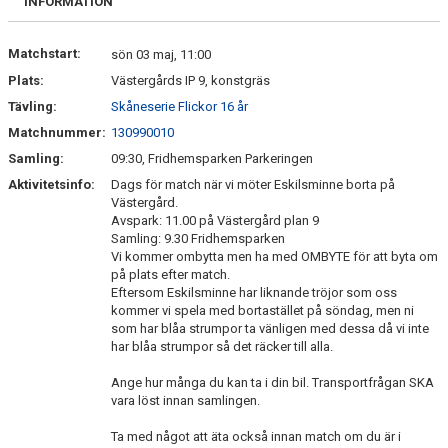
INFORMATION
KONTAKT
Matchstart:
sön 03 maj, 11:00
Plats:
Västergårds IP 9, konstgräs
PLANSKISS FRIDHEMSPARKEN
Tävling:
Skåneserie Flickor 16 år
Matchnummer:
130990010
Samling:
09:30, Fridhemsparken Parkeringen
Aktivitetsinfo:
Dags för match när vi möter Eskilsminne borta på
Västergård.
Avspark: 11.00 på Västergård plan 9
Samling: 9.30 Fridhemsparken
Vi kommer ombytta men ha med OMBYTE för att byta om
på plats efter match.
Eftersom Eskilsminne har liknande tröjor som oss
kommer vi spela med bortastället på söndag, men ni
som har blåa strumpor ta vänligen med dessa då vi inte
har blåa strumpor så det räcker till alla.
Ange hur många du kan ta i din bil. Transportfrågan SKA
vara löst innan samlingen.
Ta med något att äta också innan match om du är i