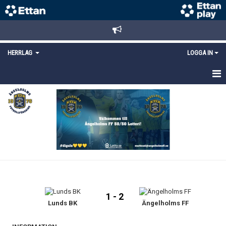
HERRLAG
LOGGA IN
HEM
TRUPPEN
MATCHER
KALENDER
KONTAKT
1 - 2
Lunds BK
Ängelholms FF