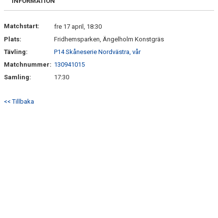
INFORMATION
Matchstart:
fre 17 april, 18:30
Plats:
Fridhemsparken, Ängelholm Konstgräs
Tävling:
P14 Skåneserie Nordvästra, vår
Matchnummer:
130941015
Samling:
17:30
<< Tillbaka