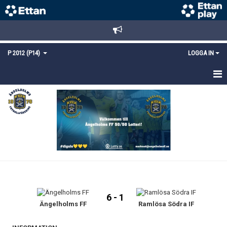
P 2012 (P14)
LOGGA IN
HEM
TRUPPEN
KALENDER
MATCHER
KONTAKT
6 - 1
Ängelholms FF
Ramlösa Södra IF