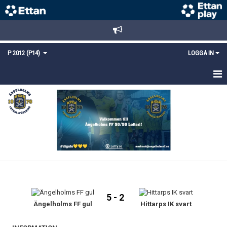
P 2012 (P14)
LOGGA IN
HEM
TRUPPEN
KALENDER
MATCHER
KONTAKT
5 - 2
Ängelholms FF gul
Hittarps IK svart