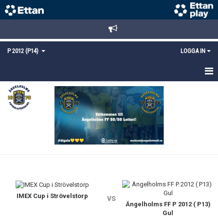
P 2012 (P14)
LOGGA IN
HEM
TRUPPEN
KALENDER
MATCHER
KONTAKT
IMEX Cup i Strövelstorp
vs
Ängelholms FF P 2012 ( P13)
Gul