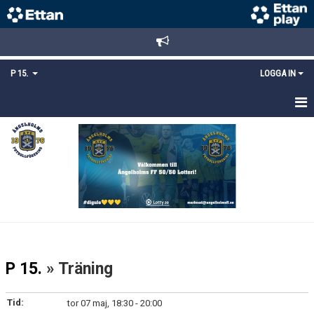
P 15.
LOGGA IN
HEM
TRUPPEN
KALENDER
MATCHER
KONTAKT
P 15.
» Träning
MEDLEMSANMÄLAN
Tid:
tor 07 maj, 18:30 - 20:00