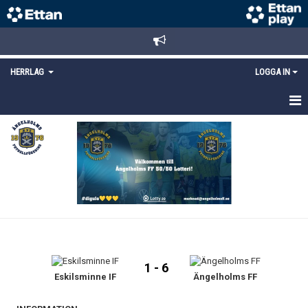
HERRLAG
LOGGA IN
HEM
TRUPPEN
MATCHER
KALENDER
KONTAKT
1 - 6
Eskilsminne IF
Ängelholms FF