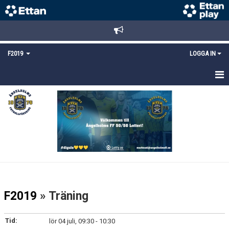
F2019
LOGGA IN
HEM
NYHETER
KALENDER
MATCHER
TRUPPEN
F2019
» Träning
BILDGALLERI
Tid:
lör 04 juli, 09:30 - 10:30
DOKUMENT