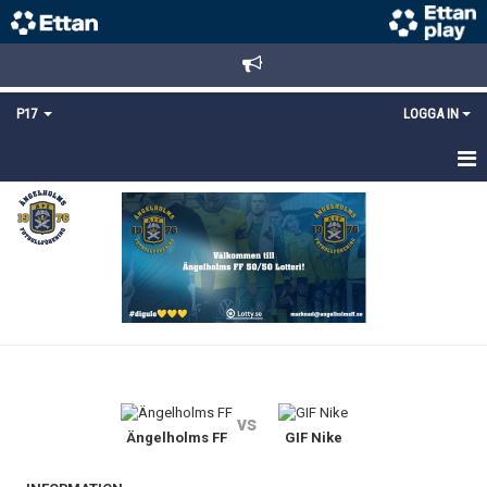
P17
LOGGA IN
HEM
NYHETER
TRUPPEN
KALENDER
MATCHER
vs
DOKUMENT
Ängelholms FF
GIF Nike
KONTAKT