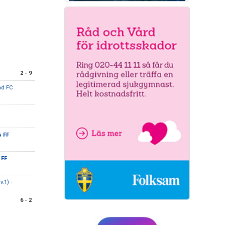
2 - 9
ad FC
 FF
 FF
.1) -
6 - 2