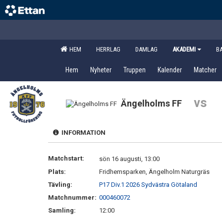
HEM
HERRLAG
DAMLAG
AKADEMI
B
Hem
Nyheter
Truppen
Kalender
Matcher
vs
Ängelholms FF
INFORMATION
Matchstart:
sön 16 augusti, 13:00
Plats:
Fridhemsparken, Ängelholm Naturgräs
Tävling:
P17 Div.1 2026 Sydvästra Götaland
Matchnummer:
000460072
Samling:
12:00