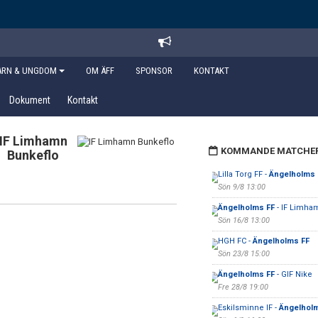
ARN & UNGDOM
OM ÄFF
SPONSOR
KONTAKT
Dokument
Kontakt
IF Limhamn
KOMMANDE MATCHE
Bunkeflo
Lilla Torg FF -
Ängelholms 
Sön 9/8 13:00
Ängelholms FF
- IF Limha
Sön 16/8 13:00
HGH FC -
Ängelholms FF
Sön 23/8 15:00
Ängelholms FF
- GIF Nike
Fre 28/8 19:00
Eskilsminne IF -
Ängelhol