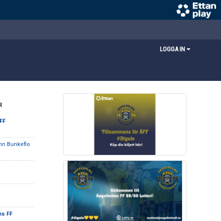
LOGGA IN
R
FF
mn Bunkeflo
ms FF