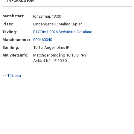
INFORMATION
Matchstart:
lör 23 maj, 13:00
Plats:
Lindängens IP, Malmö B-plan
Tävling:
P17 Div.1 2026 Sydvästra Götaland
Matchnummer:
000460040
Samling:
10:15, Ängelholms IP
Aktivitetsinfo:
Matchgenomgång 10:15 VIPen
Avfärd från IP 10:30
<< Tillbaka