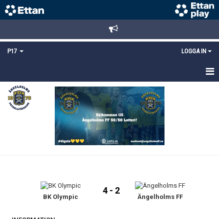
P17
LOGGA IN
HEM
NYHETER
TRUPPEN
KALENDER
MATCHER
4 - 2
DOKUMENT
BK Olympic
Ängelholms FF
KONTAKT