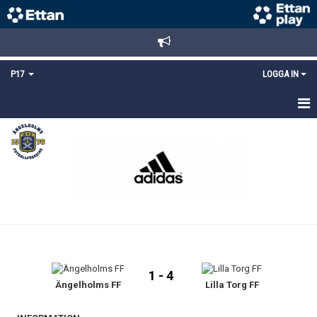
P17
LOGGA IN
HEM
NYHETER
TRUPPEN
KALENDER
MATCHER
1 - 4
DOKUMENT
Ängelholms FF
Lilla Torg FF
KONTAKT