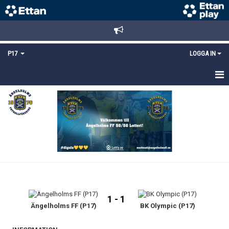
P17
LOGGA IN
HEM
NYHETER
TRUPPEN
KALENDER
MATCHER
1 - 1
DOKUMENT
Ängelholms FF (P17)
BK Olympic (P17)
KONTAKT