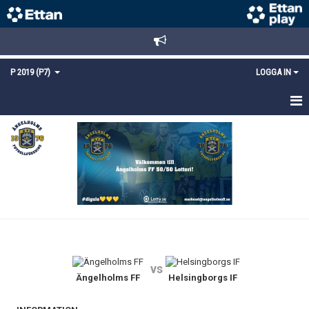
P 2019 (P7)
LOGGA IN
HEM
NYHETER
KALENDER
MATCHER
TRUPPEN
vs
BILDGALLERI
Ängelholms FF
Helsingborgs IF
DOKUMENT