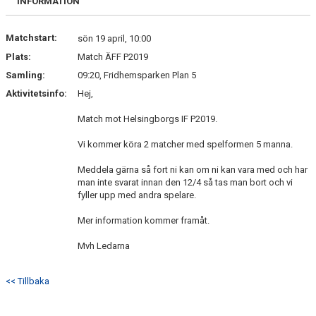
INFORMATION
KONTAKT
Matchstart:
sön 19 april, 10:00
Plats:
Match ÄFF P2019
Samling:
09:20, Fridhemsparken Plan 5
Aktivitetsinfo:
Hej,
Match mot Helsingborgs IF P2019.
Vi kommer köra 2 matcher med spelformen 5 manna.
Meddela gärna så fort ni kan om ni kan vara med och har
man inte svarat innan den 12/4 så tas man bort och vi
fyller upp med andra spelare.
Mer information kommer framåt.
Mvh Ledarna
<< Tillbaka