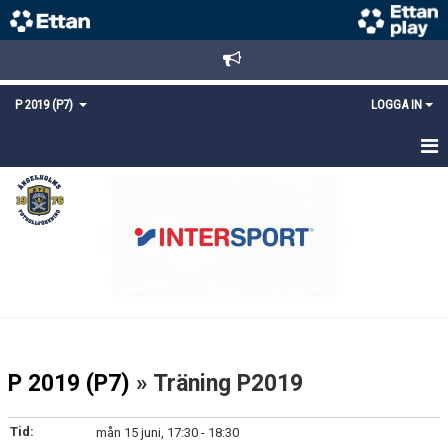
P 2019 (P7)
LOGGA IN
HEM
NYHETER
KALENDER
MATCHER
TRUPPEN
P 2019 (P7)
» Träning P2019
BILDGALLERI
Tid:
mån 15 juni, 17:30 - 18:30
DOKUMENT