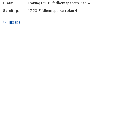
Plats:
Träning P2019 fridhemsparken Plan 4
Samling:
17:20, Fridhemsparken plan 4
KONTAKT
<< Tillbaka