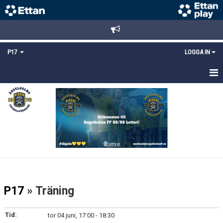
P17
LOGGA IN
HEM
NYHETER
TRUPPEN
KALENDER
MATCHER
P17
» Träning
DOKUMENT
Tid:
tor 04 juni, 17:00 - 18:30
KONTAKT