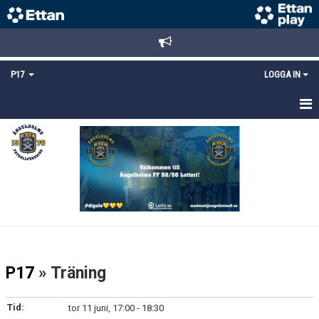
P17
LOGGA IN
HEM
NYHETER
TRUPPEN
KALENDER
MATCHER
P17
» Träning
DOKUMENT
Tid:
tor 11 juni, 17:00 - 18:30
KONTAKT