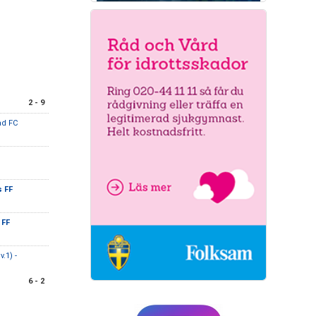
2 - 9
ad FC
 FF
 FF
.1) -
6 - 2