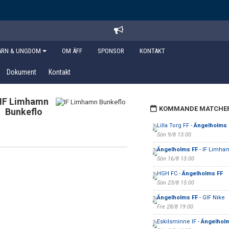
ARN & UNGDOM
OM ÄFF
SPONSOR
KONTAKT
Dokument
Kontakt
IF Limhamn
KOMMANDE MATCHE
Bunkeflo
Lilla Torg FF -
Ängelholms 
Sön 9/8 13:00
Ängelholms FF
- IF Limha
Sön 16/8 13:00
HGH FC -
Ängelholms FF
Sön 23/8 15:00
Ängelholms FF
- GIF Nike
Fre 28/8 19:00
Eskilsminne IF -
Ängelhol