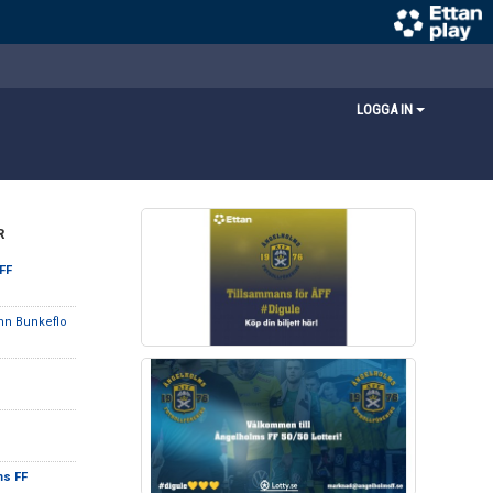
LOGGA IN
R
FF
mn Bunkeflo
ms FF