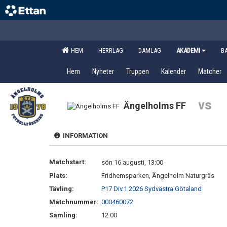
HEM
HERRLAG
DAMLAG
AKADEMI
B
Hem
Nyheter
Truppen
Kalender
Matcher
vs
Ängelholms FF
INFORMATION
Matchstart:
sön 16 augusti, 13:00
Plats:
Fridhemsparken, Ängelholm Naturgräs
Tävling:
P17 Div.1 2026 Sydvästra Götaland
Matchnummer:
000460072
Samling:
12:00