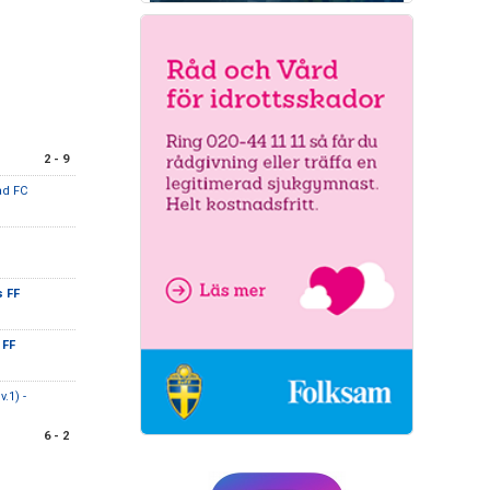
2 - 9
ad FC
 FF
 FF
.1) -
6 - 2