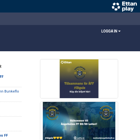
LOGGA IN
R
FF
mn Bunkeflo
ms FF