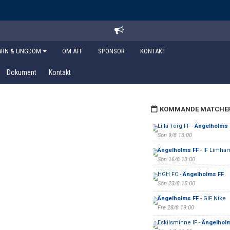
ARN & UNGDOM
OM ÄFF
SPONSOR
KONTAKT
Dokument
Kontakt
KOMMANDE MATCHE
Lilla Torg FF -
Ängelholms 
Sön 9/8 13:00
Ängelholms FF
- IF Limha
Sön 16/8 13:00
HGH FC -
Ängelholms FF
Sön 23/8 15:00
Ängelholms FF
- GIF Nike
Fre 28/8 19:00
Eskilsminne IF -
Ängelhol