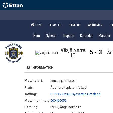
HEM
HERRLAG
DAMLAG
AKADEMI
B
Hem
Nyheter
Truppen
Kalender
Matcher
Växjö Norra
5 - 3
Än
IF
INFORMATION
Matchstart:
sön 21 juni, 13:00
Plats:
Åbo Idrottsplats 1, Växjö
Tävling:
P17 Div.1 2026 Sydvästra Götaland
Matchnummer:
000460056
Samling:
09:15, Ängelholms IP