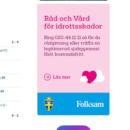
2 - 9
ad FC
 FF
 FF
.1) -
6 - 2