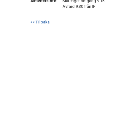
Aktivitetsinfo:
Matchgenomgång 9:15
Avfärd 9:30 från IP
<< Tillbaka