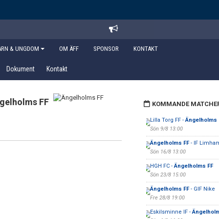
ARN & UNGDOM
OM ÄFF
SPONSOR
KONTAKT
Dokument
Kontakt
gelholms FF
KOMMANDE MATCHE
Lilla Torg FF -
Ängelholms 
Sön 9/8 13:00
Ängelholms FF
- IF Limha
Sön 16/8 13:00
HGH FC -
Ängelholms FF
Sön 23/8 15:00
Ängelholms FF
- GIF Nike
Fre 28/8 19:00
Eskilsminne IF -
Ängelhol