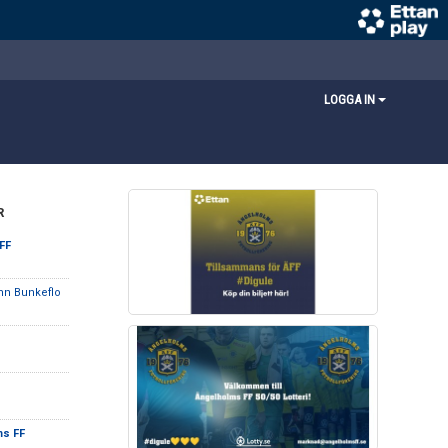
LOGGA IN
R
FF
mn Bunkeflo
ms FF