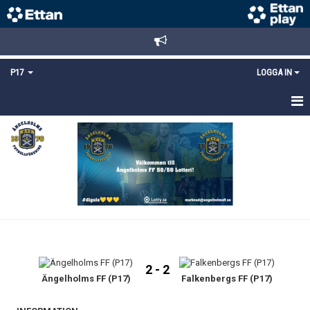
P17
LOGGA IN
HEM
NYHETER
TRUPPEN
KALENDER
MATCHER
2 - 2
DOKUMENT
Ängelholms FF (P17)
Falkenbergs FF (P17)
KONTAKT