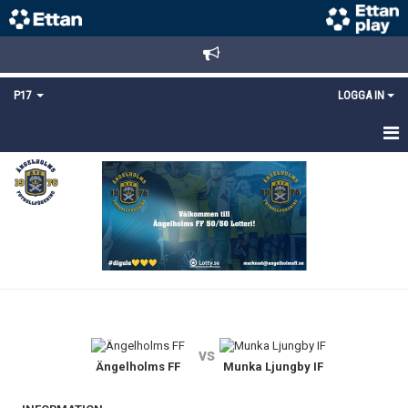
P17
LOGGA IN
HEM
NYHETER
TRUPPEN
KALENDER
MATCHER
vs
DOKUMENT
Ängelholms FF
Munka Ljungby IF
KONTAKT