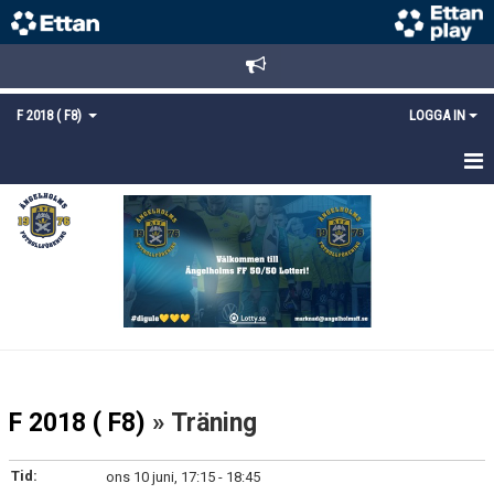
F 2018 ( F8)
LOGGA IN
HEM
NYHETER
TRUPPEN
KALENDER
MATCHER
F 2018 ( F8)
» Träning
KONTAKT
Tid:
ons 10 juni, 17:15 - 18:45