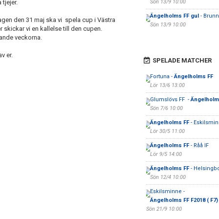
tjejer.
Sön 13/9 10:00
Ängelholms FF gul
- Brun
agen den 31 maj ska vi spela cup i Västra
Sön 13/9 10:00
skickar vi en kallelse till den cupen.
mande veckorna.
v er.
SPELADE MATCHER
Fortuna -
Ängelholms FF
Lör 13/6 13:00
Glumslövs FF -
Ängelholm
Sön 7/6 10:00
Ängelholms FF
- Eskilsmin
Lör 30/5 11:00
Ängelholms FF
- Råå IF
Lör 9/5 14:00
Ängelholms FF
- Helsingbo
Sön 12/4 10:00
Eskilsminne -
Ängelholms FF F2018 ( F7)
Sön 21/9 10:00