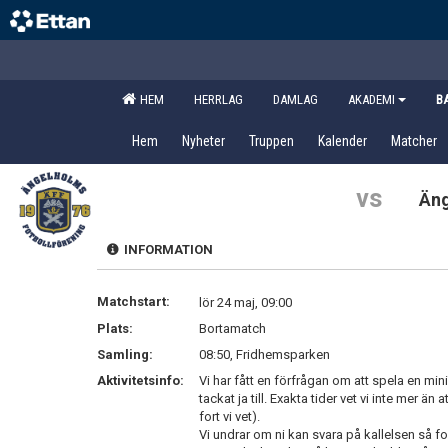
HEM
HERRLAG
DAMLAG
AKADEMI
B
Hem
Nyheter
Truppen
Kalender
Matcher
vs
Äng
INFORMATION
Matchstart:
lör 24 maj, 09:00
Plats:
Bortamatch
Samling:
08:50, Fridhemsparken
Aktivitetsinfo:
Vi har fått en förfrågan om att spela en mi
tackat ja till. Exakta tider vet vi inte mer 
fort vi vet).
Vi undrar om ni kan svara på kallelsen så 