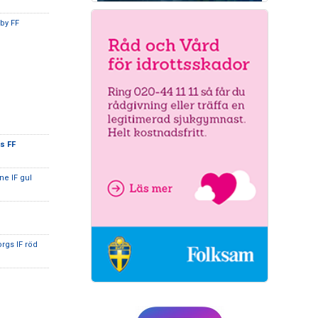
nby FF
s FF
ne IF gul
rgs IF röd