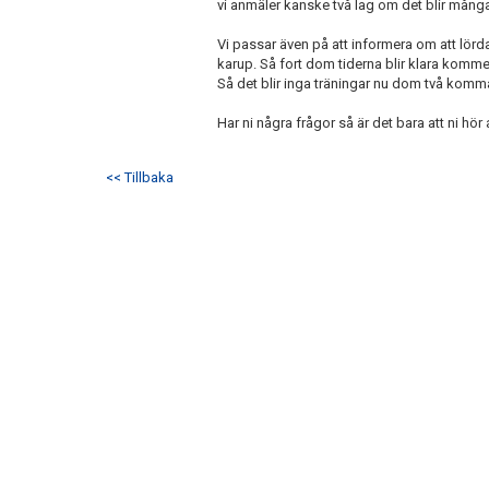
vi anmäler kanske två lag om det blir många 
Vi passar även på att informera om att lörd
karup. Så fort dom tiderna blir klara kommer 
Så det blir inga träningar nu dom två kom
Har ni några frågor så är det bara att ni hör a
<< Tillbaka