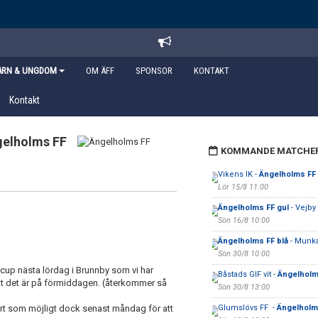
ARN & UNGDOM
OM ÄFF
SPONSOR
KONTAKT
Kontakt
elholms FF
KOMMANDE MATCHE
Vikens IK -
Ängelholms FF 
Lör 15/8 11:00
Ängelholms FF gul
- Vejby
Sön 16/8 10:00
Ängelholms FF blå
- Munka
Sön 30/8 10:00
nicup nästa lördag i Brunnby som vi har
Båstads GIF vit -
Ängelholm
än att det är på förmiddagen. (återkommer så
Sön 30/8 13:00
fort som möjligt dock senast måndag för att
Glumslövs FF -
Ängelholms