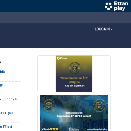
LOGGA IN
R
blå
 IF
 Ljungby IF
s FF gul
 FF blå