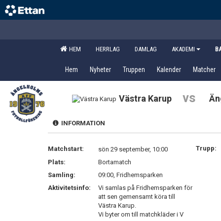
HEM
HERRLAG
DAMLAG
AKADEMI
B
Hem
Nyheter
Truppen
Kalender
Matcher
vs
Västra Karup
Än
INFORMATION
Trupp:
Matchstart:
sön 29 september, 10:00
Plats:
Bortamatch
Samling:
09:00, Fridhemsparken
Aktivitetsinfo:
Vi samlas på Fridhemsparken för
att sen gemensamt köra till
Västra Karup.
Vi byter om till matchkläder i V