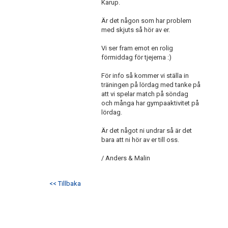
Karup.
Är det någon som har problem
med skjuts så hör av er.
Vi ser fram emot en rolig
förmiddag för tjejerna :)
För info så kommer vi ställa in
träningen på lördag med tanke på
att vi spelar match på söndag
och många har gympaaktivitet på
lördag.
Är det något ni undrar så är det
bara att ni hör av er till oss.
/ Anders & Malin
<< Tillbaka