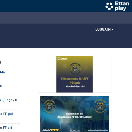
LOGGA IN
R
blå
 IF
 Ljungby IF
s FF gul
 FF blå