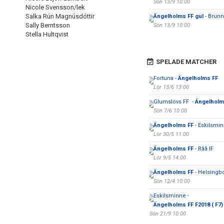
Sön 13/9 10:00
Nicole Svensson/lek
Salka Rún Magnúsdóttir
Ängelholms FF gul
- Brun
Sally Berntsson
Sön 13/9 10:00
Stella Hultqvist
SPELADE MATCHER
Fortuna -
Ängelholms FF
Lör 13/6 13:00
Glumslövs FF -
Ängelholm
Sön 7/6 10:00
Ängelholms FF
- Eskilsmin
Lör 30/5 11:00
Ängelholms FF
- Råå IF
Lör 9/5 14:00
Ängelholms FF
- Helsingbo
Sön 12/4 10:00
Eskilsminne -
Ängelholms FF F2018 ( F7)
Sön 21/9 10:00