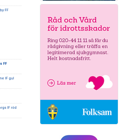
nby FF
s FF
ne IF gul
rgs IF röd