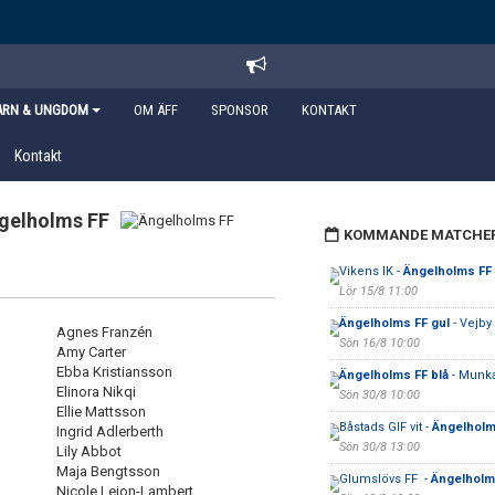
ARN & UNGDOM
OM ÄFF
SPONSOR
KONTAKT
Kontakt
gelholms FF
KOMMANDE MATCHE
Vikens IK -
Ängelholms FF 
Lör 15/8 11:00
Ängelholms FF gul
- Vejby
Agnes Franzén
Sön 16/8 10:00
Amy Carter
Ebba Kristiansson
Ängelholms FF blå
- Munka
Elinora Nikqi
Sön 30/8 10:00
Ellie Mattsson
Båstads GIF vit -
Ängelholm
Ingrid Adlerberth
Sön 30/8 13:00
Lily Abbot
Maja Bengtsson
Glumslövs FF -
Ängelholms
Nicole Lejon-Lambert