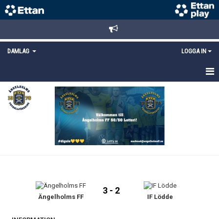
DAMLAG
LOGGA IN
HEM
NYHETER
TRUPPEN
KALENDER
MATCHER
3 - 2
DOKUMENT
Ängelholms FF
IF Lödde
KONTAKT