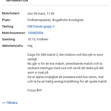
INFORMATION
MEDLEMSANMÄLAN
Matchstart:
sön 09 mars, 11:45
Plats:
Fridhemsparken, Ängelholm Konstgräs
Tävling:
DM Damer grupp 3
Matchnummer:
130402004
Samling:
10:15, Fridhem
Aktivitetsinfo:
Hej,
Dags för DM match 2, lite rotation och lite nytt in som
vanligt.
Nu går vi för en bra match, utvecklande match och ta
veckans träningar med oss och se till att tänka på det
som vi övat på.
Ge er själva möjlighet att prestera med bra sömn, mat
och ta ha en härlig energi/inställning för att spela match
Forza ÄFF
<< Tillbaka