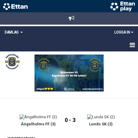
DAMLAG
LOGGA IN
HEM
NYHETER
TRUPPEN
KALENDER
MATCHER
0 - 3
DOKUMENT
Ängelholms FF (3)
Lunds SK (2)
KONTAKT