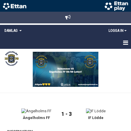
DAMLAG
LOGGA IN
HEM
NYHETER
TRUPPEN
KALENDER
MATCHER
1 - 3
DOKUMENT
Ängelholms FF
IF Lödde
KONTAKT