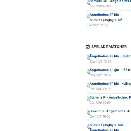
Båstads GIF -
Ängelholms F
Lör 22/8 10:00
Ängelholms FF blå
-
Munka Ljungby IF blå
Lör 22/8 11:00
SPELADE MATCHER
Ängelholms FF blå
- Båsta
Sön 14/6 13:30
Ängelholms FF gul
- Råå IF 
Sön 14/6 10:00
Ängelholms FF blå
- Hyllin
Lör 13/6 11:15
Stattena IF -
Ängelholms F
Lör 13/6 10:00
Jonstorp -
Ängelholms FF
Tor 11/6 18:00
Munka Ljungby IF röd -
Ängelholms FF blå