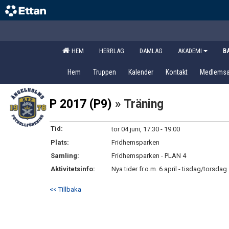
HEM
HERRLAG
DAMLAG
AKADEMI
B
Hem
Truppen
Kalender
Kontakt
Medlems
P 2017 (P9)
» Träning
Tid:
tor 04 juni, 17:30 - 19:00
Plats:
Fridhemsparken
Samling:
Fridhemsparken - PLAN 4
Aktivitetsinfo:
Nya tider fr.o.m. 6 april - tisdag/torsd
<< Tillbaka