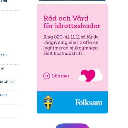
F vit
ds GIF
vit
ge GIF röd
F röd