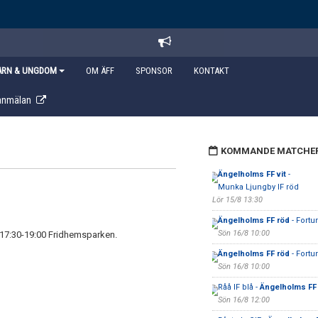
ARN & UNGDOM
OM ÄFF
SPONSOR
KONTAKT
anmälan
KOMMANDE MATCHE
Ängelholms FF vit
-
Munka Ljungby IF röd
Lör 15/8 13:30
Ängelholms FF röd
- Fortu
Sön 16/8 10:00
ag 17:30-19:00 Fridhemsparken.
Ängelholms FF röd
- Fortu
Sön 16/8 10:00
Råå IF blå -
Ängelholms FF 
Sön 16/8 12:00