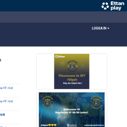
LOGGA IN
R
na FF röd
na FF röd
blå