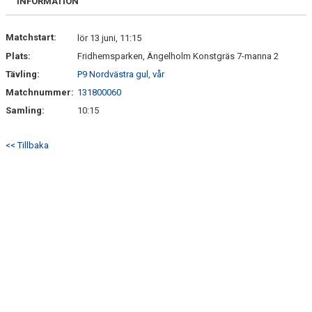
INFORMATION
Matchstart:
lör 13 juni, 11:15
Plats:
Fridhemsparken, Ängelholm Konstgräs 7-manna 2
Tävling:
P9 Nordvästra gul, vår
Matchnummer:
131800060
Samling:
10:15
<< Tillbaka