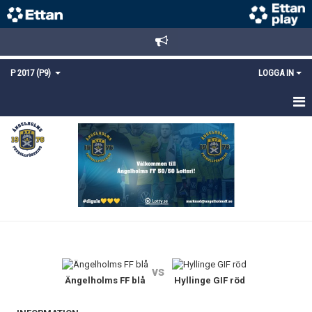
P 2017 (P9)
LOGGA IN
HEM
TRUPPEN
KALENDER
KONTAKT
MEDLEMSANMÄLAN
vs
Ängelholms FF blå
Hyllinge GIF röd