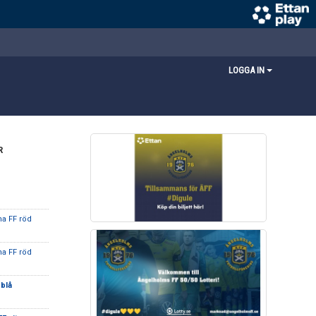
LOGGA IN
R
na FF röd
na FF röd
blå