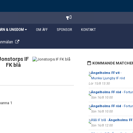
ARN & UNGDOM
OM ÄFF
SPONSOR
KONTAKT
anmälan
Jonstorps IF
KOMMANDE MATCHE
FK blå
Ängelholms FF vit
-
Munka Ljungby IF röd
Lör 15/8 13:30
Ängelholms FF röd
- Fortu
Sön 16/8 10:00
manna 1
Ängelholms FF röd
- Fortu
Sön 16/8 10:00
Råå IF blå -
Ängelholms FF 
Sön 16/8 12:00