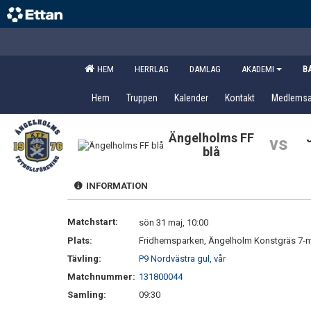
HEM
HERRLAG
DAMLAG
AKADEMI
B
Hem
Truppen
Kalender
Kontakt
Medlems
Ängelholms FF
vs
blå
INFORMATION
Matchstart:
sön 31 maj, 10:00
Plats:
Fridhemsparken, Ängelholm Konstgräs 7-
Tävling:
P9 Nordvästra gul, vår
Matchnummer:
131800044
Samling:
09:30