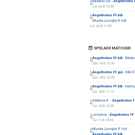
Båstads GIF -
Ängelholms F
Lör 22/8 10:00
Ängelholms FF blå
-
Munka Ljungby IF blå
Lör 22/8 11:00
SPELADE MATCHER
Ängelholms FF blå
- Båsta
Sön 14/6 13:30
Ängelholms FF gul
- Råå IF 
Sön 14/6 10:00
Ängelholms FF blå
- Hyllin
Lör 13/6 11:15
Stattena IF -
Ängelholms F
Lör 13/6 10:00
Jonstorp -
Ängelholms FF
Tor 11/6 18:00
Munka Ljungby IF röd -
Ängelholms FF blå