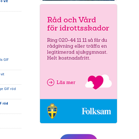
F vit
ds GIF
vit
ge GIF röd
F röd