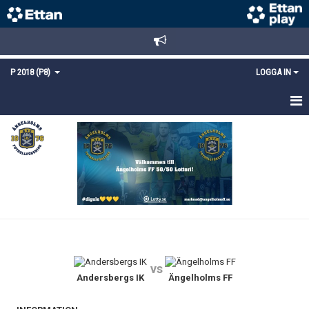
P 2018 (P8)
LOGGA IN
HEM
TRUPPEN
KALENDER
KONTAKT
vs
Andersbergs IK
Ängelholms FF