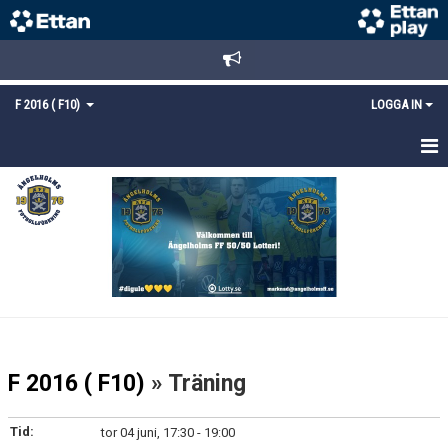
F 2016 ( F10)
LOGGA IN
HEM
NYHETER
TRUPPEN
KALENDER
MATCHER
F 2016 ( F10)
» Träning
KONTAKT
Tid:
tor 04 juni, 17:30 - 19:00
MEDLEMSANMÄLAN