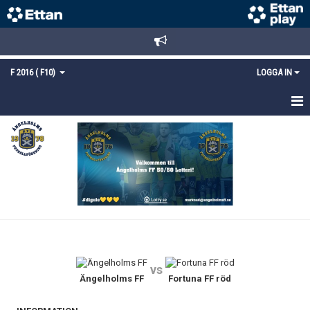
F 2016 ( F10)
LOGGA IN
HEM
NYHETER
TRUPPEN
KALENDER
MATCHER
vs
KONTAKT
Ängelholms FF
Fortuna FF röd
MEDLEMSANMÄLAN