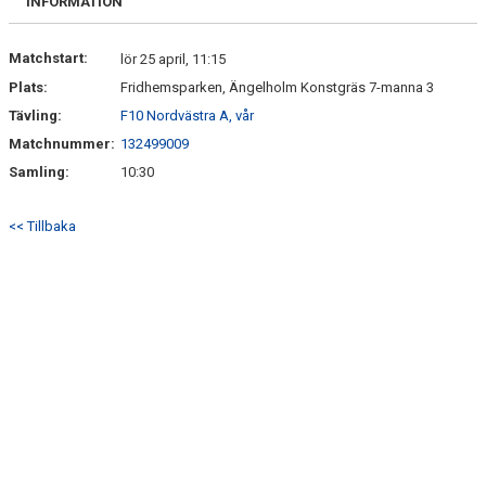
INFORMATION
Matchstart:
lör 25 april, 11:15
Plats:
Fridhemsparken, Ängelholm Konstgräs 7-manna 3
Tävling:
F10 Nordvästra A, vår
Matchnummer:
132499009
Samling:
10:30
<< Tillbaka