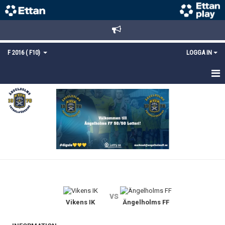
F 2016 ( F10)
LOGGA IN
HEM
NYHETER
TRUPPEN
KALENDER
MATCHER
vs
KONTAKT
Vikens IK
Ängelholms FF
MEDLEMSANMÄLAN