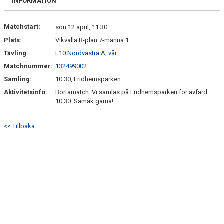
INFORMATION
Matchstart:
sön 12 april, 11:30
Plats:
Vikvalla B-plan 7-manna 1
Tävling:
F10 Nordvästra A, vår
Matchnummer:
132499002
Samling:
10:30, Fridhemsparken
Aktivitetsinfo:
Bortamatch. Vi samlas på Fridhemsparken för avfärd
10.30. Samåk gärna!
<< Tillbaka