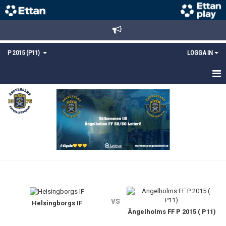
P 2015 (P11)
LOGGA IN
HEM
NYHETER
TRUPPEN
KALENDER
MATCHER
vs
KONTAKT
Helsingborgs IF
Ängelholms FF P 2015 ( P11)